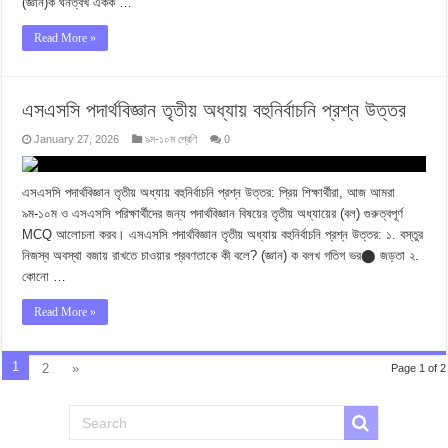
(জ্ঞান)ক ঘনত্বখ একক …
Read More »
এসএসসি পদার্থবিজ্ঞান তৃতীয় অধ্যায় বহুনির্বাচনি প্রশ্ন উত্তর
January 27, 2026
৯ম-১০ম শ্রেণি
0
এসএসসি পদার্থবিজ্ঞান তৃতীয় অধ্যায় বহুনির্বাচনি প্রশ্ন উত্তর: প্রিয় শিক্ষার্থীরা, আজ আমরা
৯ম-১০ম ও এসএসসি পরিক্ষার্থীদের জন্য পদার্থবিজ্ঞান বিষয়ের তৃতীয় অধ্যায়ের (বল) গুরুত্বপূর্ণ
MCQ আলোচনা করব। এসএসসি পদার্থবিজ্ঞান তৃতীয় অধ্যায় বহুনির্বাচনি প্রশ্ন উত্তর: ১. বস্তুর
নিজস্ব অবস্থা বজায় রাখতে চাওয়ার প্রবণতাকে কী বলে? (জ্ঞান) ক বলখ গতিগ ভর⬤ জড়তা ২.
কোনো …
Read More »
1
2
»
Page 1 of 2