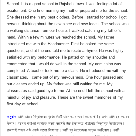
School. It is a good school in Rajshahi town. I was feeling a lot of
excitement. One fine morning my mother prepared me for the school.
She dressed me in my best clothes. Before I started for school I got
nervous thinking about the new place and new faces. The school was
a walking distance from our house. I walked catching my father’s
hand. Within a few minutes we reached the school. My father
introduced me with the Headmaster. First he asked me some
questions, and at the end told me to recite a rhyme. He was highly
satisfied with my performance. He patted on my shoulder and
commented that I would do well in the school. My admission was
completed. A teacher took me to a class. He introduced me with my
classmates. I came out of my nervousness. One hour passed and
our classes ended up. My father was still waiting for me. My
classmates said good bye to me. At the end I left the school with a
mindfull of joy and pleasure. These are the sweet memories of my
first day at school.
অনুবাদ:
আমি আমার বিদ্যালয়ের প্রথম দিনটি ভালোভাবে স্মরণ করতে পারি। তখন আমি ছয় বছরের
ছিলাম। আমার বাবা-মা আমাকে কলমা সরকারি উচ্চ বিদ্যালয়ে পাঠানোর সিদ্ধান্ত নিয়েছিলেন।
রাজশাহী শহরে এটি একটি ভালো বিদ্যালয়। আমি খুব উত্তেজনা অনুভব করছিলাম। একটি