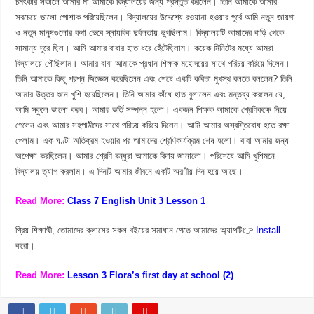
চমৎকার সকালে আমার মা আমাকে বিদ্যালয়ের জন্য প্রস্তুত করলেন। তিনি আমাকে আমার
সবচেয়ে ভালো পোশাক পরিয়েছিলেন। বিদ্যালয়ের উদ্দেশ্যে রওয়ানা হওয়ার পূর্বে আমি নতুন জায়গা
ও নতুন মানুষগুলোর কথা ভেবে স্নায়বিক দুর্বলতায় ভুগছিলাম। বিদ্যালয়টি আমাদের বাড়ি থেকে
সামান্য দূরে ছিল। আমি আমার বাবার হাত ধরে হেঁটেছিলাম। কয়েক মিনিটের মধ্যে আমরা
বিদ্যালয়ে পৌছিলাম। আমার বাবা আমাকে প্রধান শিক্ষক মহোদয়ের সাথে পরিচয় করিয়ে দিলেন।
তিনি আমাকে কিছু প্রশ্ন জিজ্ঞেস করেছিলেন এবং শেষে একটি কবিতা মুখস্থ বলতে বললেন? তিনি
আমার উত্তর শুনে খুশি হয়েছিলেন। তিনি আমার কাঁধে হাত বুলালেন এবং মন্তব্য করলেন যে,
আমি স্কুলে ভালো করব। আমার ভর্তি সম্পন্ন হলো। একজন শিক্ষক আমাকে শ্রেণিকক্ষে নিয়ে
গেলেন এবং আমার সহপাঠীদের সাথে পরিচয় করিয়ে দিলেন। আমি আমার অস্বস্তিবোধ হতে রক্ষা
পেলাম। এক ঘণ্টা অতিক্রম হওয়ার পর আমাদের শ্রেণিকার্যক্রম শেষ হলো। বাবা আমার জন্য
অপেক্ষা করছিলেন। আমার শ্রেণি বন্ধুরা আমাকে বিদায় জানালো। পরিশেষে আমি খুশিমনে
বিদ্যালয় ত্যাগ করলাম। এ দিনটি আমার জীবনে একটি স্মরণীয় দিন হয়ে আছে।
Read More:
Class 7 English Unit 3 Lesson 1
প্রিয় শিক্ষার্থী, তোমাদের ক্লাসের সকল বইয়ের সমাধান পেতে আমাদের অ্যাপটি👉
Install
করো।
Read More:
Lesson 3 Flora’s first day at school (2)