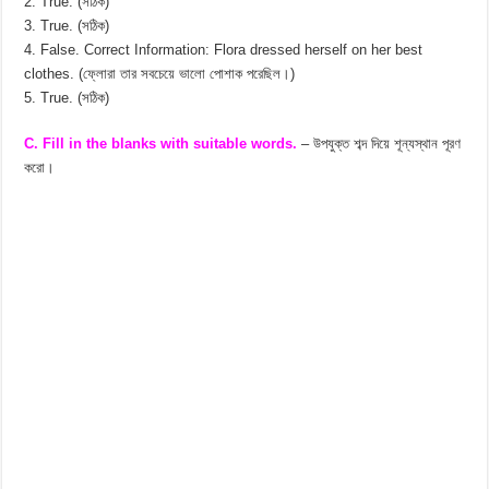
2. True. (সঠিক)
3. True. (সঠিক)
4. False. Correct Information: Flora dressed herself on her best
clothes. (ফ্লোরা তার সবচেয়ে ভালো পোশাক পরেছিল।)
5. True. (সঠিক)
C. Fill in the blanks with suitable words.
– উপযুক্ত শব্দ দিয়ে শূন্যস্থান পূরণ
করো।