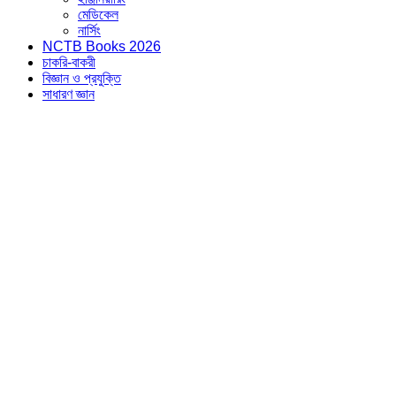
মেডিকেল
নার্সিং
NCTB Books 2026
চাকরি-বাকরী
বিজ্ঞান ও প্রযুক্তি
সাধারণ জ্ঞান