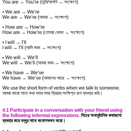
You are → You’re (তুমি/আপনি → সংক্ষেপে)
• We are → We’re
We are → We’re (আমরা → সংক্ষেপে)
• How are → How’re
How are → How’re (তোমরা কেমন → সংক্ষেপে)
• I will → I’ll
I will → I’ll (আমি করব → সংক্ষেপে)
• We will → We’ll
We will → We’ll (আমরা করব → সংক্ষেপে)
• We have → We’ve
We have → We’ve (আমাদের আছে → সংক্ষেপে)
We use the short form of verbs when we talk to someone.
আমরা কারো সাথে কথা বলার সময় ক্রিয়ার সংক্ষিপ্ত রূপ ব্যবহার করি।
4.1 Participate in a conversation with your friend using
the following informal expressions.
নিচের অনানুষ্ঠানিক কথাগুলো
ব্যবহার করে বন্ধুর সাথে কথোপকথন করো।