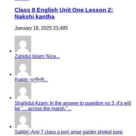
Class 8 English Unit One Lesson 2:
Nakshi kantha
January 18, 2025
23,485
Zahidul Islam: Nice...
Rakib: অনুশীলনী...
Shahidul Azam: In the answer to question no 3, it’s will
be "... across the marsh."...
Sabbir: Ami 7 class a pori amar gaider shokol pore