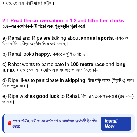
রাহাত: তোমার দিনটি দারুণ কাটুক।
2.1 Read the conversation in 1.2 and fill in the blanks.
১.২–এর কথোপকথনটি পড়ো এবং শূন্যস্থান পূরণ করো।
a) Rahat and Ripa are talking about
annual sports
. রাহাত ও
রিপা বার্ষিক ক্রীড়া অনুষ্ঠান নিয়ে কথা বলছে।
b) Rahat looks
happy
. রাহাতকে খুশি দেখাচ্ছে।
c) Rahat wants to participate in
100-metre race
and
long
jump
. রাহাত ১০০ মিটার দৌড় এবং লং জাম্পে অংশ নিতে চায়।
d) Ripa likes to participate in
skipping
. রিপা দড়ি লাফে (স্কিপিং) অংশ
নিতে পছন্দ করে।
e) Ripa wishes
good luck
to Rahat. রিপা রাহাতকে শুভকামনা (গুড লাক)
জানায়।
সকল গাইড, বই ও সাজেশন পেতে আমাদের অ্যাপটি ইনস্টল
Install
📘
করো:
Now