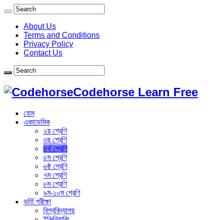
About Us
Terms and Conditions
Privacy Policy
Contact Us
Codehorse Learn Free
হোম
একাডেমিক
২য় শ্রেণি
৩য় শ্রেণি
৪র্থ শ্রেণি
৫ম শ্রেণি
৬ষ্ঠ শ্রেণি
৭ম শ্রেণি
৮ম শ্রেণি
৯ম-১০ম শ্রেণি
ভর্তি পরীক্ষা
বিশ্ববিদ্যালয়
ইঞ্জিনিয়ারিং