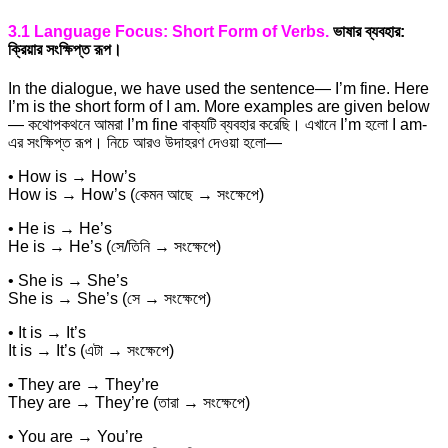
3.1 Language Focus: Short Form of Verbs.
ভাষার ব্যবহার:
ক্রিয়ার সংক্ষিপ্ত রূপ।
In the dialogue, we have used the sentence— I’m fine. Here
I’m is the short form of I am. More examples are given below
— কথোপকথনে আমরা I’m fine বাক্যটি ব্যবহার করেছি। এখানে I’m হলো I am-
এর সংক্ষিপ্ত রূপ। নিচে আরও উদাহরণ দেওয়া হলো—
• How is → How’s
How is → How’s (কেমন আছে → সংক্ষেপে)
• He is → He’s
He is → He’s (সে/তিনি → সংক্ষেপে)
• She is → She’s
She is → She’s (সে → সংক্ষেপে)
• It is → It’s
It is → It’s (এটা → সংক্ষেপে)
• They are → They’re
They are → They’re (তারা → সংক্ষেপে)
• You are → You’re