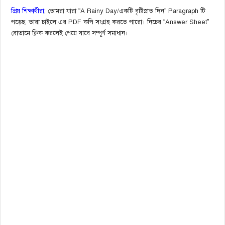
প্রিয় শিক্ষার্থীরা
, তোমরা যারা “A Rainy Day/একটি বৃষ্টিস্নাত দিন” Paragraph টি
পড়েছ, তারা চাইলে এর PDF কপি সংগ্রহ করতে পারো। নিচের “Answer Sheet”
বোতামে ক্লিক করলেই পেয়ে যাবে সম্পূর্ণ সমাধান।