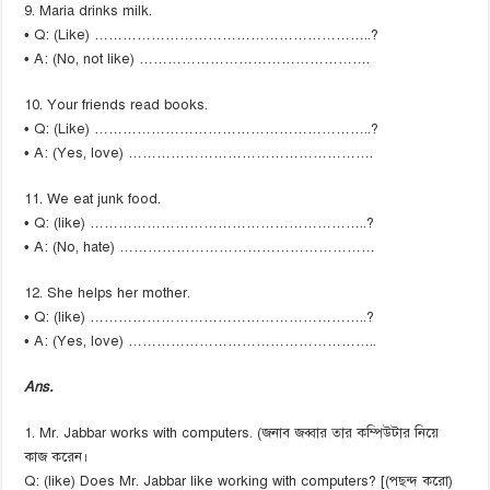
9. Maria drinks milk.
• Q: (Like) …………………………………………………..?
• A: (No, not like) ………………………………………….
10. Your friends read books.
• Q: (Like) …………………………………………………..?
• A: (Yes, love) …………………………………………….
11. We eat junk food.
• Q: (like) …………………………………………………..?
• A: (No, hate) ………………………………………………
12. She helps her mother.
• Q: (like) …………………………………………………..?
• A: (Yes, love) ……………………………………………..
Ans.
1. Mr. Jabbar works with computers. (জনাব জব্বার তার কম্পিউটার নিয়ে
কাজ করেন।
Q: (like) Does Mr. Jabbar like working with computers? [(পছন্দ করো)