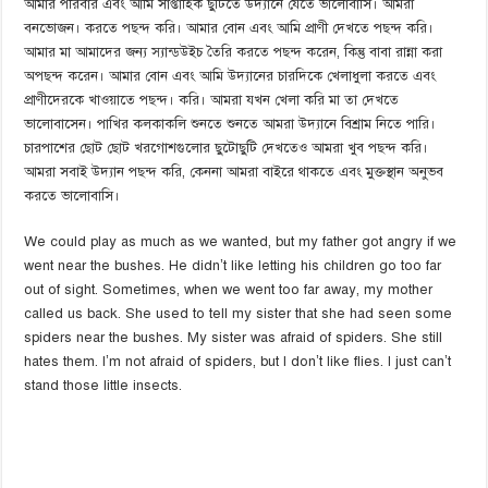
আমার পরিবার এবং আমি সাপ্তাহিক ছুটিতে উদ্যানে যেতে ভালোবাসি। আমরা
বনভোজন। করতে পছন্দ করি। আমার বোন এবং আমি প্রাণী দেখতে পছন্দ করি।
আমার মা আমাদের জন্য স্যান্ডউইচ তৈরি করতে পছন্দ করেন, কিন্তু বাবা রান্না করা
অপছন্দ করেন। আমার বোন এবং আমি উদ্যানের চারদিকে খেলাধুলা করতে এবং
প্রাণীদেরকে খাওয়াতে পছন্দ। করি। আমরা যখন খেলা করি মা তা দেখতে
ভালোবাসেন। পাখির কলকাকলি শুনতে শুনতে আমরা উদ্যানে বিশ্রাম নিতে পারি।
চারপাশের ছোট ছোট খরগোশগুলোর ছুটোছুটি দেখতেও আমরা খুব পছন্দ করি।
আমরা সবাই উদ্যান পছন্দ করি, কেননা আমরা বাইরে থাকতে এবং মুক্তস্থান অনুভব
করতে ভালোবাসি।
We could play as much as we wanted, but my father got angry if we
went near the bushes. He didn’t like letting his children go too far
out of sight. Sometimes, when we went too far away, my mother
called us back. She used to tell my sister that she had seen some
spiders near the bushes. My sister was afraid of spiders. She still
hates them. I’m not afraid of spiders, but I don’t like flies. I just can’t
stand those little insects.