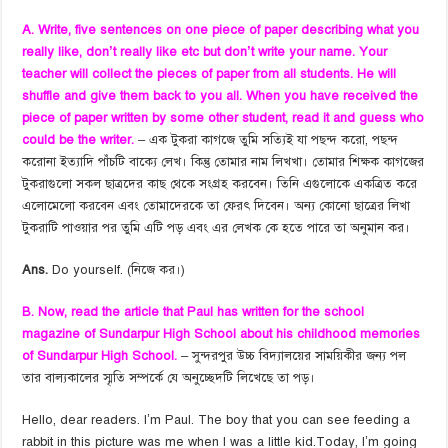
A. Write, five sentences on one piece of paper describing what you
really like, don’t really like etc but don’t write your name. Your
teacher will collect the pieces of paper from all students. He will
shuffle and give them back to you all. When you have received the
piece of paper written by some other student, read it and guess who
could be the writer.
– এক টুকরা কাগজে তুমি সত্যিই যা পছন্দ করো, পছন্দ
করোনা ইত্যাদি পাঁচটি বাক্যে লেখ। কিন্তু তোমার নাম লিখখা। তোমার শিক্ষক কাগজের
টুকরাগুলো সকল ছাত্রদের কাছ থেকে সংগ্রহ করবেন। তিনি এগুলোকে একত্রিত করে
এলোমেলো করবেন এবং তোমাদেরকে তা ফেরৎ দিবেন। অন্য কোনো ছাত্রের লিখা
টুকরাটি পাওয়ার পর তুমি এটি পড় এবং এর লেখক কে হতে পারে তা অনুমান কর।
Ans.
Do yourself. (নিজে কর।)
B. Now, read the article that Paul has written for the school
magazine of Sundarpur High School about his childhood memories
of Sundarpur High School.
– সুন্দরপুর উচ্চ বিদ্যালয়ের সাময়িকীর জন্য পল
তার বাল্যকালের স্মৃতি সম্পর্কে যে অনুচ্ছেদটি লিখেছে তা পড়।
Hello, dear readers. I’m Paul. The boy that you can see feeding a
rabbit in this picture was me when I was a little kid.Today, I’m going