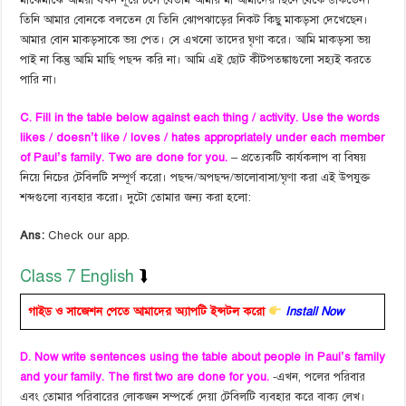
তিনি আমার বোনকে বলতেন যে তিনি ঝোপঝাড়ের নিকট কিছু মাকড়সা দেখেছেন।
আমার বোন মাকড়সাকে ভয় পেত। সে এখনো তাদের ঘৃণা করে। আমি মাকড়সা ভয়
পাই না কিন্তু আমি মাছি পছন্দ করি না। আমি এই ছোট কীটপতঙ্কাগুলো সহ্যই করতে
পারি না।
C. Fill in the table below against each thing / activity. Use the words
likes / doesn’t like / loves / hates appropriately under each member
of Paul’s family. Two are done for you.
– প্রত্যেকটি কার্যকলাপ বা বিষয়
নিয়ে নিচের টেবিলটি সম্পূর্ণ করো। পছন্দ/অপছন্দ/ভালোবাসা/ঘৃণা করা এই উপযুক্ত
শব্দগুলো ব্যবহার করো। দুটো তোমার জন্য করা হলো:
Ans:
Check our app.
Class 7 English
⮯
গাইড ও সাজেশন পেতে আমাদের অ্যাপটি ইন্সটল করো
Install Now
D. Now write sentences using the table about people in Paul’s family
and your family. The first two are done for you.
-এখন, পলের পরিবার
এবং তোমার পরিবারের লোকজন সম্পর্কে দেয়া টেবিলটি ব্যবহার করে বাক্য লেখ।