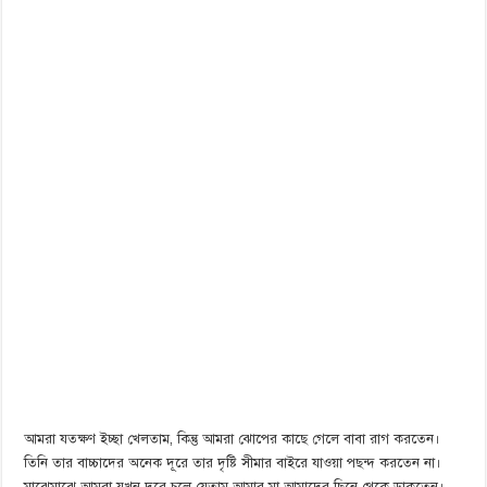
আমরা যতক্ষণ ইচ্ছা খেলতাম, কিন্তু আমরা ঝোপের কাছে গেলে বাবা রাগ করতেন।
তিনি তার বাচ্চাদের অনেক দূরে তার দৃষ্টি সীমার বাইরে যাওয়া পছন্দ করতেন না।
মাঝেমাঝে আমরা যখন দূরে চলে যেতাম আমার মা আমাদের ছিনে থেকে ডাকতেন।