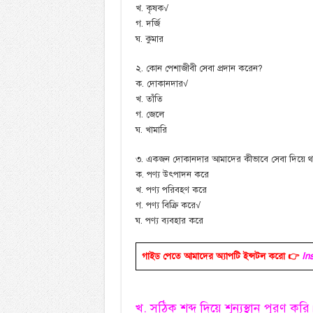
খ. কৃষক√
গ. দর্জি
ঘ. কুমার
২. কোন পেশাজীবী সেবা প্রদান করেন?
ক. দোকানদার√
খ. তাঁতি
গ. জেলে
ঘ. খামারি
৩. একজন দোকানদার আমাদের কীভাবে সেবা দিয়ে 
ক. পণ্য উৎপাদন করে
খ. পণ্য পরিবহণ করে
গ. পণ্য বিক্রি করে√
ঘ. পণ্য ব্যবহার করে
গাইড পেতে আমাদের অ্যাপটি ইন্সটল করো 👉
In
খ. সঠিক শব্দ দিয়ে শূন্যস্থান পূরণ করি