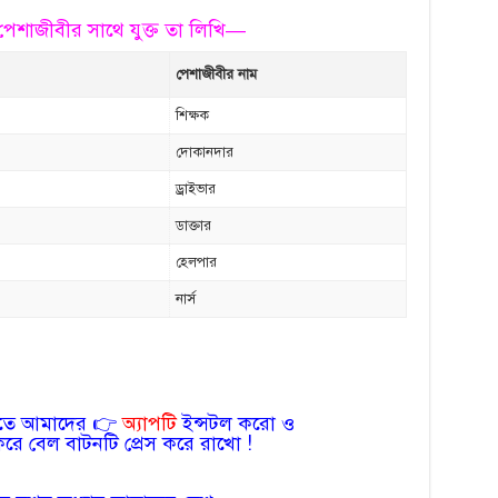
 পেশাজীবীর সাথে যুক্ত তা লিখি—
পেশাজীবীর নাম
শিক্ষক
দোকানদার
ড্রাইভার
ডাক্তার
হেলপার
নার্স
েতে আমাদের 👉
অ্যাপটি
ইন্সটল করো ও
 করে বেল বাটনটি প্রেস করে রাখো !