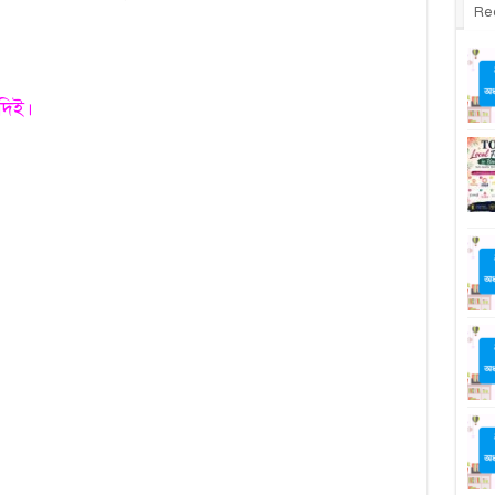
Re
 দিই।