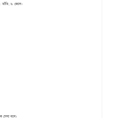
 ৫. তাঁতি; ৬. জেলে।
াকে পেশা বলে।