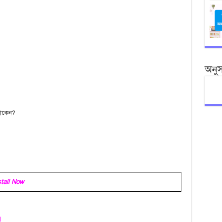
অনু
থাকেন?
stall Now
।