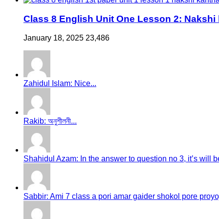
Class 8 English Unit One Lesson 2: Nakshi
January 18, 2025
23,486
Zahidul Islam: Nice...
Rakib: অনুশীলনী...
Shahidul Azam: In the answer to question no 3, it’s will be
Sabbir: Ami 7 class a pori amar gaider shokol pore proyoj