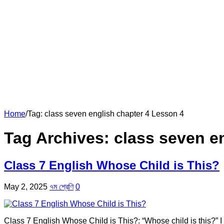
Home
/
Tag:
class seven english chapter 4 Lesson 4
Tag Archives:
class seven e
Class 7 English Whose Child is This?
May 2, 2025
৭ম শ্রেণি
0
Class 7 English Whose Child is This?: “Whose child is this?” I