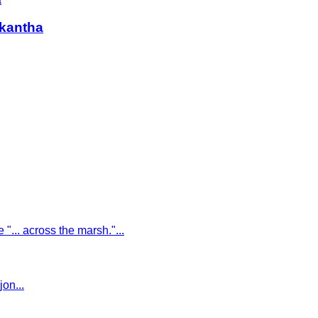
 kantha
 "... across the marsh."...
on...