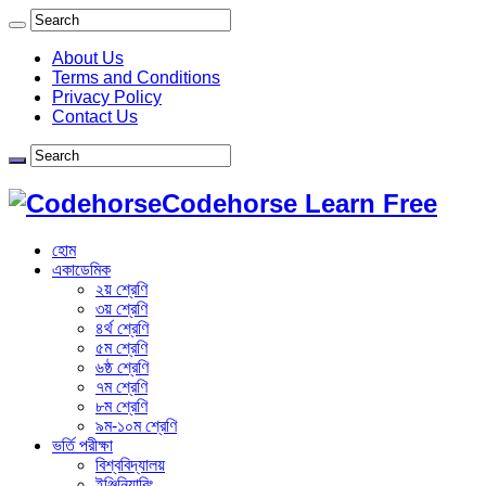
About Us
Terms and Conditions
Privacy Policy
Contact Us
Codehorse Learn Free
হোম
একাডেমিক
২য় শ্রেণি
৩য় শ্রেণি
৪র্থ শ্রেণি
৫ম শ্রেণি
৬ষ্ঠ শ্রেণি
৭ম শ্রেণি
৮ম শ্রেণি
৯ম-১০ম শ্রেণি
ভর্তি পরীক্ষা
বিশ্ববিদ্যালয়
ইঞ্জিনিয়ারিং