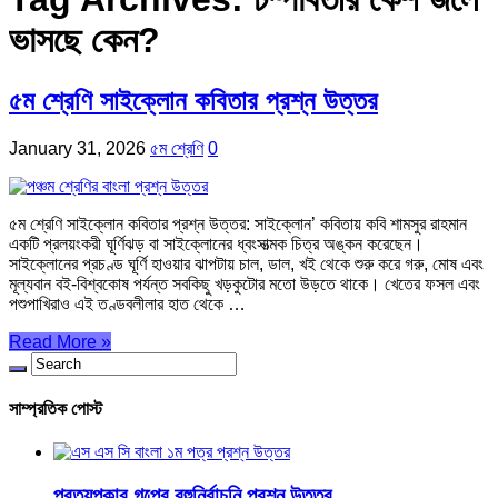
ভাসছে কেন?
৫ম শ্রেণি সাইক্লোন কবিতার প্রশ্ন উত্তর
January 31, 2026
৫ম শ্রেণি
0
৫ম শ্রেণি সাইক্লোন কবিতার প্রশ্ন উত্তর: সাইক্লোন’ কবিতায় কবি শামসুর রাহমান
একটি প্রলয়ংকরী ঘূর্ণিঝড় বা সাইক্লোনের ধ্বংসাত্মক চিত্র অঙ্কন করেছেন।
সাইক্লোনের প্রচণ্ড ঘূর্ণি হাওয়ার ঝাপটায় চাল, ডাল, খই থেকে শুরু করে গরু, মোষ এবং
মূল্যবান বই-বিশ্বকোষ পর্যন্ত সবকিছু খড়কুটোর মতো উড়তে থাকে। খেতের ফসল এবং
পশুপাখিরাও এই তণ্ডবলীলার হাত থেকে …
Read More »
সাম্প্রতিক পোস্ট
প্রত্যুপকার গল্পের বহুনির্বাচনি প্রশ্ন উত্তর