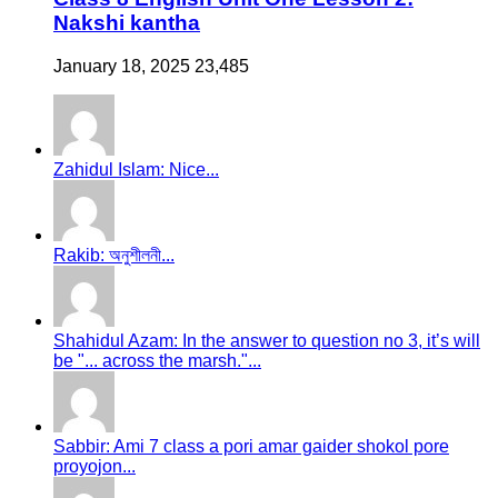
Nakshi kantha
January 18, 2025
23,485
Zahidul Islam: Nice...
Rakib: অনুশীলনী...
Shahidul Azam: In the answer to question no 3, it’s will
be "... across the marsh."...
Sabbir: Ami 7 class a pori amar gaider shokol pore
proyojon...