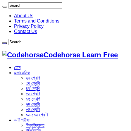
About Us
Terms and Conditions
Privacy Policy
Contact Us
Codehorse Learn Free
হোম
একাডেমিক
২য় শ্রেণি
৩য় শ্রেণি
৪র্থ শ্রেণি
৫ম শ্রেণি
৬ষ্ঠ শ্রেণি
৭ম শ্রেণি
৮ম শ্রেণি
৯ম-১০ম শ্রেণি
ভর্তি পরীক্ষা
বিশ্ববিদ্যালয়
ইঞ্জিনিয়ারিং