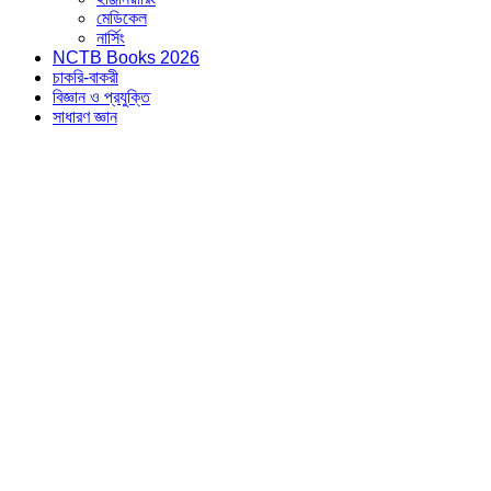
মেডিকেল
নার্সিং
NCTB Books 2026
চাকরি-বাকরী
বিজ্ঞান ও প্রযুক্তি
সাধারণ জ্ঞান