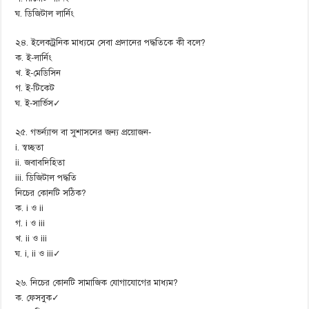
ঘ. ডিজিটাল লার্নিং
২৪. ইলেকট্রনিক মাধ্যমে সেবা প্রদানের পদ্ধতিকে কী বলে?
ক. ই-লার্নিং
খ. ই-মেডিসিন
গ. ই-টিকেট
ঘ. ই-সার্ভিস✓
২৫. গভর্ন্যান্স বা সুশাসনের জন্য প্রয়োজন-
i. স্বচ্ছতা
ii. জবাবদিহিতা
iii. ডিজিটাল পদ্ধতি
নিচের কোনটি সঠিক?
ক. i ও ii
গ. i ও iii
খ. ii ও iii
ঘ. i, ii ও iii✓
২৬. নিচের কোনটি সামাজিক যোগাযোগের মাধ্যম?
ক. ফেসবুক✓