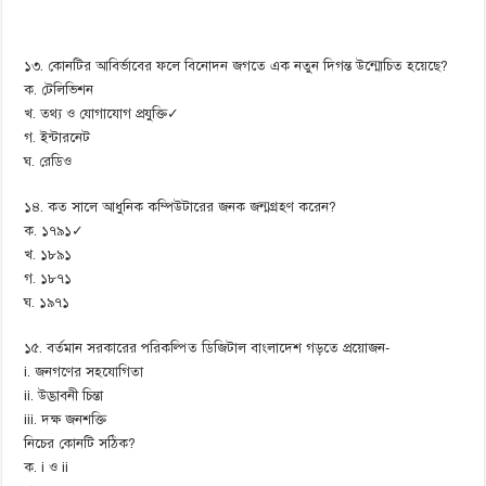
১৩. কোনটির আবির্ভাবের ফলে বিনোদন জগতে এক নতুন দিগন্ত উন্মোচিত হয়েছে?
ক. টেলিভিশন
খ. তথ্য ও যোগাযোগ প্রযুক্তি✓
গ. ইন্টারনেট
ঘ. রেডিও
১৪. কত সালে আধুনিক কম্পিউটারের জনক জন্মগ্রহণ করেন?
ক. ১৭৯১✓
খ. ১৮৯১
গ. ১৮৭১
ঘ. ১৯৭১
১৫. বর্তমান সরকারের পরিকল্পিত ডিজিটাল বাংলাদেশ গড়তে প্রয়োজন-
i. জনগণের সহযোগিতা
ii. উদ্ভাবনী চিন্তা
iii. দক্ষ জনশক্তি
নিচের কোনটি সঠিক?
ক. i ও ii