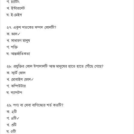
গ. চ্যাটিং
খ. ইন্টারনেট
ঘ. ই-মেইল
২৭. একুশ শতকের সম্পদ কোনটি?
ক. জ্ঞান✓
খ. সাধারণ মানুষ
গ. শক্তি
ঘ. আন্তর্জাতিকতা
২৮. প্রযুক্তির কোন উপাদানটি আজ মানুষের হাতে হাতে পৌঁছে গেছে?
ক. স্মার্ট ফোন
খ. মোবাইল ফোন✓
গ. কম্পিউটার
ঘ. ল্যাপটপ
২৯. পণ্য বা সেবা বাণিজ্যের শর্ত কতটি?
ক. ২টি
গ. ৪টি✓
খ. ৩টি
ঘ. ৫টি