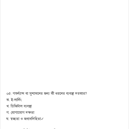
০৫. গভর্ন্যান্স বা সুশাসনের জন্য কী ধরনের ব্যবস্থা দরকার?
ক. ই-লার্নিং
খ. ডিজিটাল ব্যবস্থা
গ. যোগাযোগ দক্ষতা
ঘ. স্বচ্ছতা ও জবাবদিহিতা✓