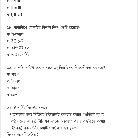
খ. i ও iii
গ. ii ও iii
ঘ. i, ii ও iii
১৮. সারাবিশ্বে কোনটির বিশাল শিল্প তৈরি হয়েছে?
ক. ই-কমার্স
খ. ইন্ট্রানেট
গ. কম্পিউটার✓
ঘ. আউটসোর্সিং
১৯. কোনটি আবিষ্কারের মাধ্যমে প্রকৃতির উপর নির্ভরশীলতা কমেছে?
ক. যন্ত্র✓
গ. বিদ্যুৎ
খ. আগুন
ঘ. তেল
২০. ই-লার্নিং সিস্টেম বলতে-
i. পাঠদানের জন্য সিডিরম ইন্টারনেট ব্যবহার করার পদ্ধতিকে বুঝায়
ii. পাঠদানের জন্য টেলিভিশন চ্যানেল ব্যবহার করার পদ্ধতিতে বুঝায়
iii. ইলেকট্রনিক লার্নিং কথাটির সংক্ষিপ্ত রূপ বুঝায়
নিচের কোনটি সঠিক?