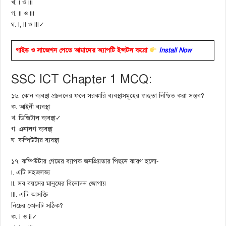
খ. i ও iii
গ. ii ও iii
ঘ. i, ii ও iii✓
গাইড ও সাজেশন পেতে আমাদের অ্যাপটি ইন্সটল করো
Install Now
SSC ICT Chapter 1 MCQ:
১৬. কোন ব্যবস্থা প্রচলনের ফলে সরকারি ব্যবস্থাসমূহের স্বচ্ছতা নিশ্চিত করা সম্ভব?
ক. আইনী ব্যবস্থা
খ. ডিজিটাল ব্যবস্থা✓
গ. এনালগ ব্যবস্থা
ঘ. কম্পিউটার ব্যবস্থা
১৭. কম্পিউটার গেমের ব্যাপক জনপ্রিয়তার পিছনে কারণ হলো-
i. এটি সহজলভ্য
ii. সব বয়সের মানুষের বিনোদন জোগায়
iii. এটি আসক্তি
নিচের কোনটি সঠিক?
ক. i ও ii✓