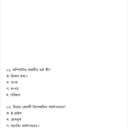
০১. কম্পিউটার কথাটির অর্থ কী?
ক. হিসাব করা✓
খ. অংক
গ. সংখ্যা
ঘ. পরিমাণ
০২. নিচের কোনটি বিশেষায়িত সফটওয়্যার?
ক. ই-মেইল
খ. ফেসবুক
গ. ব্যাংকিং সফটওয়‍্যার✓