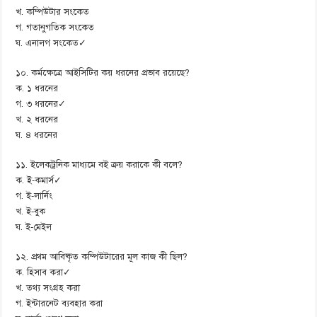
খ. কম্পিউটার সংকেত
গ. গতানুগতিক সংকেত
ঘ. এনালগ সংকেত✓
১০. কর্মক্ষেত্রে আইসিটির কয় ধরনের প্রভাব রয়েছে?
ক. ১ ধরনের
গ. ৩ ধরনের✓
খ. ২ ধরনের
ঘ. ৪ ধরনের
১১. ইলেকট্রনিক মাধ্যমে বই ক্রয় করাকে কী বলে?
ক. ই-কমার্স✓
গ. ই-লার্নিং
খ. ই-বুক
ঘ. ই-মেইল
১২. প্রথম আবিষ্কৃত কম্পিউটারের মূল কাজ কী ছিল?
ক. হিসাব করা✓
খ. তথ্য সংগ্রহ করা
গ. ইন্টারনেট ব্যবহার করা