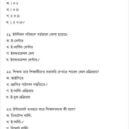
ক. i ও ii
খ. i ও iii
গ. ii ও iii
ঘ. i, ii ও iii✓
২১. ইউনিয়ন পরিষদে বর্তমানে খোলা হয়েছে-
ক. ই-সেন্টার
খ. ই-সার্ভিস সেন্টার
গ. ইনফরমেশন সেল
ঘ. ইনফরমেশন সেন্টার✓
২২. শিক্ষক তার শিক্ষার্থীদের সরাসরি দেখতে পারেন কোন প্রক্রিয়ায়?
ক. স্কাইপিতে
খ. প্রচলিত পাঠদান পদ্ধতিতে✓
গ. ই-লার্নিং প্রক্রিয়ায়
ঘ. ই-বুক প্রক্রিয়ায়
২৩. ইন্টারনেট ব্যবহার করে শিক্ষাদানকে কী বলে?
ক. ডিসটেন্স লার্নিং
খ. ই-লার্নিং✓
গ. রিমোট লার্নিং