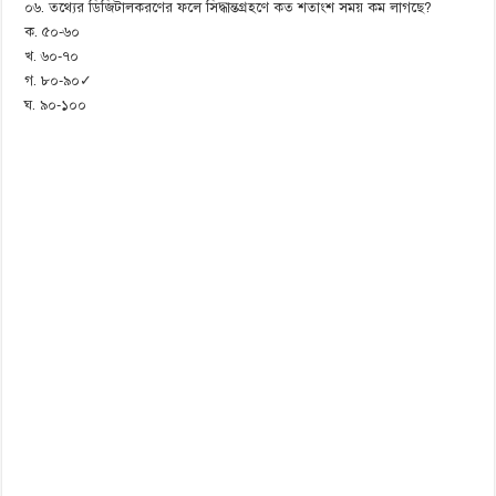
০৬. তথ্যের ডিজিটালকরণের ফলে সিদ্ধান্তগ্রহণে কত শতাংশ সময় কম লাগছে?
ক. ৫০-৬০
খ. ৬০-৭০
গ. ৮০-৯০✓
ঘ. ৯০-১০০