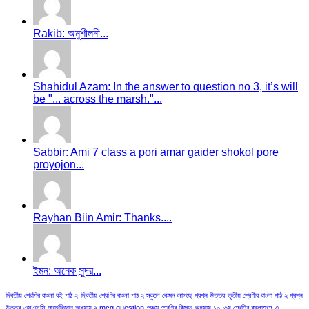
Rakib: অনুশীলনী...
Shahidul Azam: In the answer to question no 3, it’s will
be "... across the marsh."...
Sabbir: Ami 7 class a pori amar gaider shokol pore
proyojon...
Rayhan Biin Amir: Thanks....
ইমন: অনেক সুন্দর...
দ্বিতীয় শ্রেণির বাংলা বই পাঠ ২
দ্বিতীয় শ্রেণির বাংলা পাঠ ২ স্কুলে কেমন লাগছে প্রশ্ন উত্তর
তৃতীয় শ্রেণীর বাংলা পাঠ ২ প্রশ্ন
উত্তর
এসএসসি পদার্থবিজ্ঞান অধ্যায় ২ mcq question
পঞ্চম শ্রেণির বিজ্ঞান অধ্যায় ১০
৩য় শ্রেণির বাংলাদেশ ও