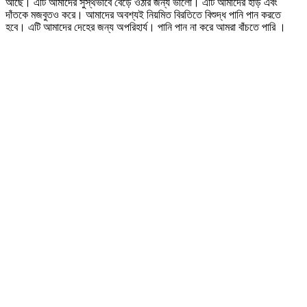
আছে। এটি আমাদের সুস্থভাবে বেড়ে ওঠার জন্য ভালো। এটি আমাদের হাড় এবং
দাঁতকে মজবুতও করে। আমাদের অবশ্যই নিয়মিত বিরতিতে বিশুদ্ধ পানি পান করতে
হবে। এটি আমাদের দেহের জন্য অপরিহার্য। পানি পান না করে আমরা বাঁচতে পারি ।