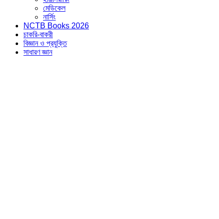
মেডিকেল
নার্সিং
NCTB Books 2026
চাকরি-বাকরী
বিজ্ঞান ও প্রযুক্তি
সাধারণ জ্ঞান