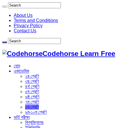
About Us
Terms and Conditions
Privacy Policy
Contact Us
Codehorse Learn Free
হোম
একাডেমিক
২য় শ্রেণি
৩য় শ্রেণি
৪র্থ শ্রেণি
৫ম শ্রেণি
৬ষ্ঠ শ্রেণি
৭ম শ্রেণি
৮ম শ্রেণি
৯ম-১০ম শ্রেণি
ভর্তি পরীক্ষা
বিশ্ববিদ্যালয়
ইঞ্জিনিয়ারিং