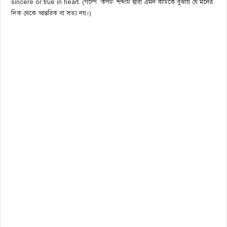
sincere or true in heart. (গল্পে ‘কপট’ শব্দটি দ্বারা এমন কাউকে বুঝায় যে মনের
দিক থেকে আন্তরিক বা সত্য নয়।)