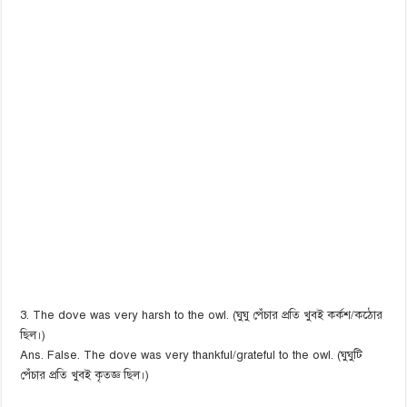
3. The dove was very harsh to the owl. (ঘুঘু পেঁচার প্রতি খুবই কর্কশ/কঠোর
ছিল।)
Ans. False. The dove was very thankful/grateful to the owl. (ঘুঘুটি
পেঁচার প্রতি খুবই কৃতজ্ঞ ছিল।)