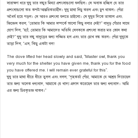
সারাক্ষণ ধরে ঘুঘু তার বন্ধুর মিথ্যা প্রশংসাগুলো শুনছিল। সে অবাক হচ্ছিল যে তার
প্রশংসাগুলো কত কপট/আন্তরিকতাহীন। ঘুঘু মাথা নিচু করল এবং চুপ থাকল। পেঁচা
অধৈর্য হয়ে পড়ল। সে আরও প্রশংসা শুনতে চাইলো। সে ঘুঘুর দিকে তাকাল এবং
জিজ্ঞেস করল, “তোমার কি আমার সম্পর্কে ভালো কিছু বলার নেই?” বাদুড় পেঁচার সাথে
যোগ দিল, “হ্যাঁ, তোমার কি আমাদের অতিথি সেবককে প্রশংসা করার মত কোন কথা
নেই?” ঘুঘু তার বন্ধু বাদুড়ের জন্য লজ্জিত হল এবং তার চোখ বন্ধ করল। পেঁচা ঘুঘুকে
তাড়া দিল, “এস, কিছু একটা বল!
The dove lifted her head slowly and said, “Master owl, thank you
very much for the shelter you have given me, thank you for the food
you have offered me. I will remain ever grateful for this”.
ঘুঘু তার মাথা ধীরে ধীরে তুলল এবং বলল, “গৃহকর্তা পেঁচা, আমাকে যে আশ্রয় দিয়েছেন
তার জন্য অনেক ধন্যবাদ, আমাকে যে খাদ্য প্রদান করেছেন তার জন্য ধন্যবাদ। আমি
এর জন্য চিরকৃতজ্ঞ থাকব।”