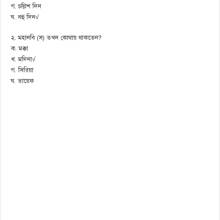
গ. চল্লিশ দিন
ঘ. বহু দিন√
২. মহানবি (স) তখন কোথায় থাকতেন?
ক. মক্কা
খ. মদিনা√
গ. সিরিয়া
ঘ. তায়েফ