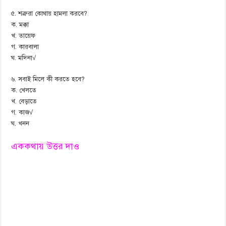
৫. শত্রুরা কোথায় হামলা করবে?
ক. মক্কা
খ. তায়েফ
গ. কারবালা
ঘ. মদিনা√
৬. সবাই মিলে কী করতে হবে?
ক. খেলতে
খ. বেড়াতে
গ. কাজ√
ঘ. খনন
এককথায় উত্তর দাও