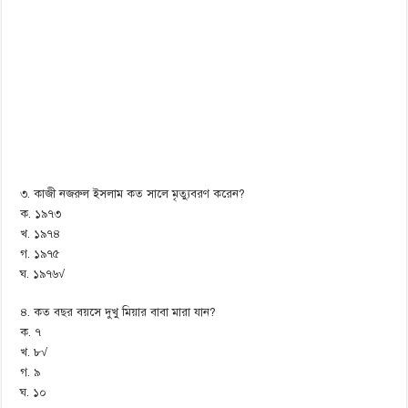
৩. কাজী নজরুল ইসলাম কত সালে মৃত্যুবরণ করেন?
ক. ১৯৭৩
খ. ১৯৭৪
গ. ১৯৭৫
ঘ. ১৯৭৬√
৪. কত বছর বয়সে দুখু মিয়ার বাবা মারা যান?
ক. ৭
খ. ৮√
গ. ৯
ঘ. ১০