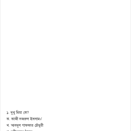
১. দুখু মিয়া কে?
ক. কাজী নজরুল ইসলাম√
খ. আবদুল গাফফার চৌধুরী