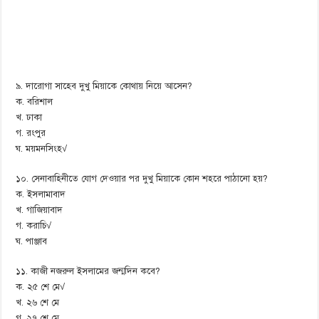
৯. দারোগা সাহেব দুখু মিয়াকে কোথায় নিয়ে আসেন?
ক. বরিশাল
খ. ঢাকা
গ. রংপুর
ঘ. ময়মনসিংহ√
১০. সেনাবাহিনীতে যোগ দেওয়ার পর দুখু মিয়াকে কোন শহরে পাঠানো হয়?
ক. ইসলামাবাদ
খ. গাজিয়াবাদ
গ. করাচি√
ঘ. পাঞ্জাব
১১. কাজী নজরুল ইসলামের জন্মদিন কবে?
ক. ২৫ শে মে√
খ. ২৬ শে মে
গ. ২৭ শে মে