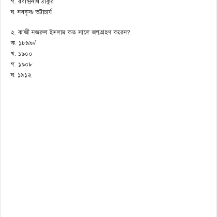
গ. রবীন্দ্রনাথ ঠাকুর
ঘ. নবকৃষ্ণ ভট্টাচার্য
২. কাজী নজরুল ইসলাম কত সালে জন্মগ্রহণ করেন?
ক. ১৮৯৯√
খ. ১৯০০
গ. ১৯০৮
ঘ. ১৯১২