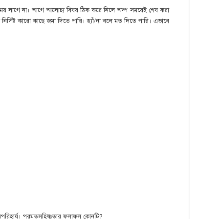
ময় লাগে না। আগে আলোচ্য বিষয় ঠিক করে নিলে অল্প সময়েই শেষ করা
্দিষ্ট কারো কাছে জমা দিতে পারি। হ্যাঁ/না বলে মত দিতে পারি। এভাবে
?
া অপরিহার্য। পরমতসহিষ্ণুতার ফলাফল কোনটি?