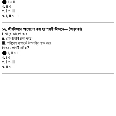
⬤ i ও ii
খ. ii ও iii
গ. i ও iii
ঘ. i, ii ও iii
১২. জীববিজ্ঞানে আলোচনা করা হয় প্রাণী কীভাবে— (অনুধাবন)
i. খাদ্য আহরণ করে
ii. যোগাযোগ রক্ষা করে
iii. পরিবেশ সম্পর্কে উপলব্ধি লাভ করে
নিচের কোনটি সঠিক?
⬤ i, ii ও iii
খ. i ও ii
গ. i ও iii
ঘ. ii ও iii