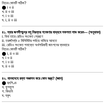
নিচের কোনটি সঠিক?
⬤ i ও ii
খ. ii ও iii
গ. i ও iii
ঘ. i, ii ও iii
৪১. স্যার জগদীশচন্দ্র বসু নিরন্তর গবেষণার মাধ্যমে সফলতা লাভ করেন— (অনুধাবন)
i. বিনা তারে রেডিও সংকেত প্রেরণে
ii. তরঙ্গদৈর্ঘ্য ৫ মিলিমিটার পর্যায়ে নামিয়ে আনতে
iii. রেডিও সংকেত শনাক্তে অর্ধপরিবাহী জাংশনের ব্যবহারে
নিচের কোনটি সঠিক?
⬤ i, ii ও iii
খ. i ও ii
গ. i ও iii
ঘ. ii ও iii
৪২. মানবদেহে রক্ত সঞ্চালন করে কোন যন্ত্র? (জ্ঞান)
⬤ হৃৎপিণ্ড
খ. ফুসফুস
গ. কিডনি
ঘ. যকৃৎ