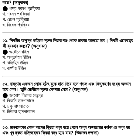
করে? (অনুধাবন)
⬤ খাদ্য গ্রহণ প্রক্রিয়া
খ. শ্বসন প্রক্রিয়া
গ. রেচন প্রক্রিয়া
ঘ. নিষেক প্রক্রিয়া
৫১. শিবলীর অসুস্থ ভাইকে দ্রুত সিরাজগঞ্জ থেকে ঢাকায় আনতে হবে। শিবলী এক্ষেত্রে
কী ব্যবহার করবে? (অনুধাবন)
⬤ অটোমোবাইল
খ. অন্তর্দহন ইঞ্জিন
গ. বহির্দহন ইঞ্জিন
ঘ. বাষ্পীয় ইঞ্জিন
৫২. রাস্তায় একজন লোক হঠাৎ বুকে হাত দিয়ে বসে পড়ল এবং কিছুক্ষণের মধ্যে অজ্ঞান
হয়ে গেল। তুমি রোগীকে দ্রুত কোথায় নেবে? (অনুধাবন)
⬤ হৃদরোগ নিরাময় কেন্দ্রে
খ. কিডনি হাসপাতালে
গ. চক্ষু হাসপাতালে
ঘ. নিউরো হাসপাতালে
৫৩. মানবদেহের কোন অঙ্গের ক্রিয়া বন্ধ হয়ে গেলে অন্য অঙ্গগুলোর কর্মকাণ্ড বন্ধ হয়
এবং খুব দ্রুত মস্তিষ্কের ক্রিয়া বন্ধ হয়ে যায়? (উচ্চতর দক্ষতা)