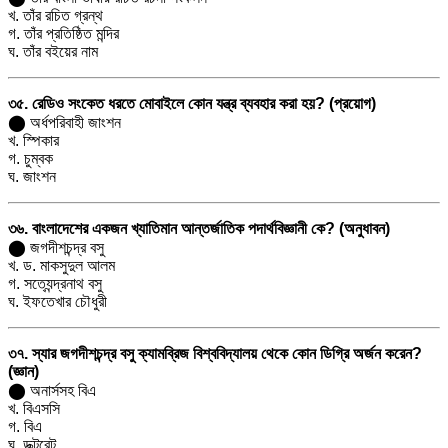
খ. তাঁর রচিত গ্রন্থ
গ. তাঁর প্রতিষ্ঠিত মন্দির
ঘ. তাঁর বইয়ের নাম
৩৫. রেডিও সংকেত ধরতে মোবাইলে কোন যন্ত্র ব্যবহার করা হয়? (প্রয়োগ)
⬤ অর্ধপরিবাহী জাংশন
খ. স্পিকার
গ. চুম্বক
ঘ. জাংশন
৩৬. বাংলাদেশের একজন খ্যাতিমান আন্তর্জাতিক পদার্থবিজ্ঞানী কে? (অনুধাবন)
⬤ জগদীশচন্দ্র বসু
খ. ড. মাকসুদুল আলম
গ. সত্যেন্দ্রনাথ বসু
ঘ. ইফতেখার চৌধুরী
৩৭. স্যার জগদীশচন্দ্র বসু ক্যামব্রিজ বিশ্ববিদ্যালয় থেকে কোন ডিগ্রি অর্জন করেন?
(জ্ঞান)
⬤ অনার্সসহ বিএ
খ. বিএসসি
গ. বিএ
ঘ. ডক্টরেট