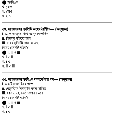
⬤ হৃৎপিণ্ড
খ. বৃক্ক
গ. চোখ
ঘ. হাত
৫৪. মানবদেহের প্রতিটি অঙ্গের বৈশিষ্ট্য— (অনুধাবন)
i. একে অন্যের সাথে আন্তঃসম্পর্কিত
ii. নিজস্ব গতিতে চলে
iii. সবার সুনির্দিষ্ট কাজ রয়েছে
নিচের কোনটি সঠিক?
⬤ i, ii ও iii
খ. i ও ii
গ. i ও iii
ঘ. ii ও iii
৫৫. মানবদেহের হৃৎপিণ্ড সম্পর্কে বলা যায়— (অনুধাবন)
i. একটি স্বয়ংক্রিয় পাম্প
ii. বৈদ্যুতিক সিগন্যাল দ্বারা চালিত
iii. সারা দেহে রক্ত সঞ্চালন করে
নিচের কোনটি সঠিক?
⬤ i, ii ও iii
খ. i ও ii
গ. i ও iii