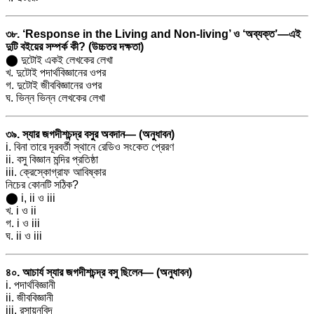
৩৮. ‘Response in the Living and Non-living’ ও ‘অব্যক্ত’—এই
দুটি বইয়ের সম্পর্ক কী? (উচ্চতর দক্ষতা)
⬤ দুটোই একই লেখকের লেখা
খ. দুটোই পদার্থবিজ্ঞানের ওপর
গ. দুটোই জীববিজ্ঞানের ওপর
ঘ. ভিন্ন ভিন্ন লেখকের লেখা
৩৯. স্যার জগদীশচন্দ্র বসুর অবদান— (অনুধাবন)
i. বিনা তারে দূরবর্তী স্থানে রেডিও সংকেত প্রেরণ
ii. বসু বিজ্ঞান মন্দির প্রতিষ্ঠা
iii. ক্রেস্কোগ্রাফ আবিষ্কার
নিচের কোনটি সঠিক?
⬤ i, ii ও iii
খ. i ও ii
গ. i ও iii
ঘ. ii ও iii
৪০. আচার্য স্যার জগদীশচন্দ্র বসু ছিলেন— (অনুধাবন)
i. পদার্থবিজ্ঞানী
ii. জীববিজ্ঞানী
iii. রসায়নবিদ