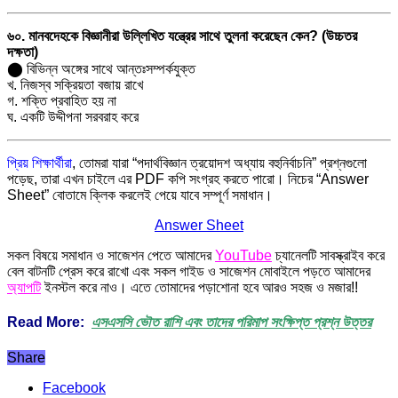
৬০. মানবদেহকে বিজ্ঞানীরা উল্লিখিত যন্ত্রের সাথে তুলনা করেছেন কেন? (উচ্চতর
দক্ষতা)
⬤ বিভিন্ন অঙ্গের সাথে আন্তঃসম্পর্কযুক্ত
খ. নিজস্ব সক্রিয়তা বজায় রাখে
গ. শক্তি প্রবাহিত হয় না
ঘ. একটি উদ্দীপনা সরবরাহ করে
প্রিয় শিক্ষার্থীরা
, তোমরা যারা “পদার্থবিজ্ঞান ত্রয়োদশ অধ্যায় বহুনির্বাচনি” প্রশ্নগুলো
পড়েছ, তারা এখন চাইলে এর PDF কপি সংগ্রহ করতে পারো। নিচের “Answer
Sheet” বোতামে ক্লিক করলেই পেয়ে যাবে সম্পূর্ণ সমাধান।
Answer Sheet
সকল বিষয়ে সমাধান ও সাজেশন পেতে আমাদের
YouTube
চ্যানেলটি সাবস্ক্রাইব করে
বেল বাটনটি প্রেস করে রাখো এবং সকল গাইড ও সাজেশন মোবাইলে পড়তে আমাদের
অ্যাপটি
ইনস্টল করে নাও। এতে তোমাদের পড়াশোনা হবে আরও সহজ ও মজার!!
Read More:
এসএসসি ভৌত রাশি এবং তাদের পরিমাপ সংক্ষিপ্ত প্রশ্ন উত্তর
Share
Facebook