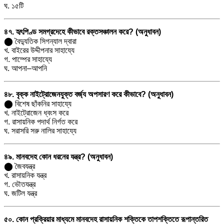
ঘ. ১৫টি
৪৭. হৃৎপিণ্ড সমগ্রদেহে কীভাবে রক্তসঞ্চালন করে? (অনুধাবন)
⬤ বৈদ্যুতিক সিগন্যাল দ্বারা
খ. বাইরের উদ্দীপনার সাহায্যে
গ. পাম্পের সাহায্যে
ঘ. আপনা–আপনি
৪৮. বৃক্ক নাইট্রোজেনযুক্ত বর্জ্য অপসারণ করে কীভাবে? (অনুধাবন)
⬤ বিশেষ ছাঁকনির সাহায্যে
খ. নাইট্রোজেন ধ্বংস করে
গ. রাসায়নিক পদার্থ নির্গত করে
ঘ. সরাসরি সরু নালির সাহায্যে
৪৯. মানবদেহ কোন ধরনের যন্ত্র? (অনুধাবন)
⬤ জৈবযন্ত্র
খ. রাসায়নিক যন্ত্র
গ. ভৌতযন্ত্র
ঘ. জটিল যন্ত্র
৫০. কোন প্রক্রিয়ার মাধ্যমে মানবদেহ রাসায়নিক শক্তিকে তাপশক্তিতে রূপান্তরিত