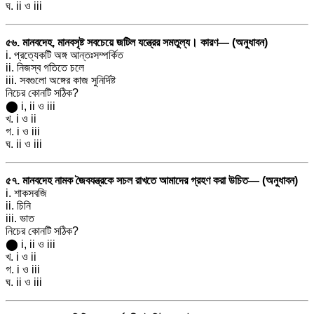
ঘ. ii ও iii
৫৬. মানবদেহ, মানবসৃষ্ট সবচেয়ে জটিল যন্ত্রের সমতুল্য। কারণ— (অনুধাবন)
i. প্রত্যেকটি অঙ্গ আন্তঃসম্পর্কিত
ii. নিজস্ব গতিতে চলে
iii. সবগুলো অঙ্গের কাজ সুনির্দিষ্ট
নিচের কোনটি সঠিক?
⬤ i, ii ও iii
খ. i ও ii
গ. i ও iii
ঘ. ii ও iii
৫৭. মানবদেহ নামক জৈবযন্ত্রকে সচল রাখতে আমাদের গ্রহণ করা উচিত— (অনুধাবন)
i. শাকসবজি
ii. চিনি
iii. ভাত
নিচের কোনটি সঠিক?
⬤ i, ii ও iii
খ. i ও ii
গ. i ও iii
ঘ. ii ও iii