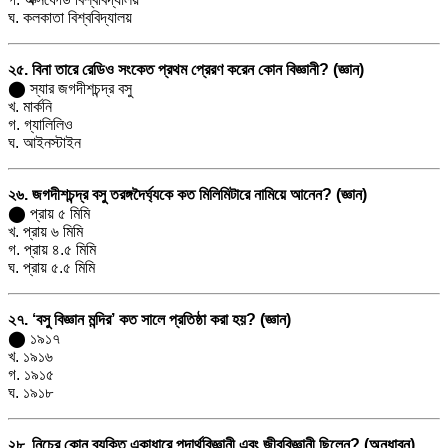
ঘ. কলকাতা বিশ্ববিদ্যালয়
২৫. বিনা তারে রেডিও সংকেত প্রথম প্রেরণ করেন কোন বিজ্ঞানী? (জ্ঞান)
⬤ স্যার জগদীশচন্দ্র বসু
খ. মার্কনি
গ. গ্যালিলিও
ঘ. আইনস্টাইন
২৬. জগদীশচন্দ্র বসু তরঙ্গদৈর্ঘ্যকে কত মিলিমিটারে নামিয়ে আনেন? (জ্ঞান)
⬤ প্রায় ৫ মিমি
খ. প্রায় ৬ মিমি
গ. প্রায় ৪.৫ মিমি
ঘ. প্রায় ৫.৫ মিমি
২৭. ‘বসু বিজ্ঞান মন্দির’ কত সালে প্রতিষ্ঠা করা হয়? (জ্ঞান)
⬤ ১৯১৭
খ. ১৯১৬
গ. ১৯১৫
ঘ. ১৯১৮
২৮. নিচের কোন ব্যক্তি একাধারে পদার্থবিজ্ঞানী এবং জীববিজ্ঞানী ছিলেন? (অনুধাবন)