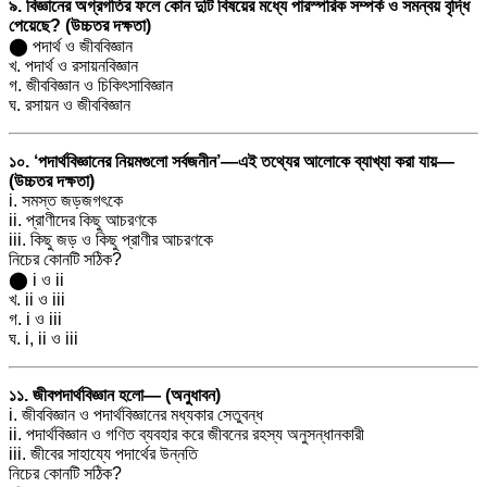
৯. বিজ্ঞানের অগ্রগতির ফলে কোন দুটি বিষয়ের মধ্যে পারস্পরিক সম্পর্ক ও সমন্বয় বৃদ্ধি
পেয়েছে? (উচ্চতর দক্ষতা)
⬤ পদার্থ ও জীববিজ্ঞান
খ. পদার্থ ও রসায়নবিজ্ঞান
গ. জীববিজ্ঞান ও চিকিৎসাবিজ্ঞান
ঘ. রসায়ন ও জীববিজ্ঞান
১০. ‘পদার্থবিজ্ঞানের নিয়মগুলো সর্বজনীন’—এই তথ্যের আলোকে ব্যাখ্যা করা যায়—
(উচ্চতর দক্ষতা)
i. সমস্ত জড়জগৎকে
ii. প্রাণীদের কিছু আচরণকে
iii. কিছু জড় ও কিছু প্রাণীর আচরণকে
নিচের কোনটি সঠিক?
⬤ i ও ii
খ. ii ও iii
গ. i ও iii
ঘ. i, ii ও iii
১১. জীবপদার্থবিজ্ঞান হলো— (অনুধাবন)
i. জীববিজ্ঞান ও পদার্থবিজ্ঞানের মধ্যকার সেতুবন্ধ
ii. পদার্থবিজ্ঞান ও গণিত ব্যবহার করে জীবনের রহস্য অনুসন্ধানকারী
iii. জীবের সাহায্যে পদার্থের উন্নতি
নিচের কোনটি সঠিক?