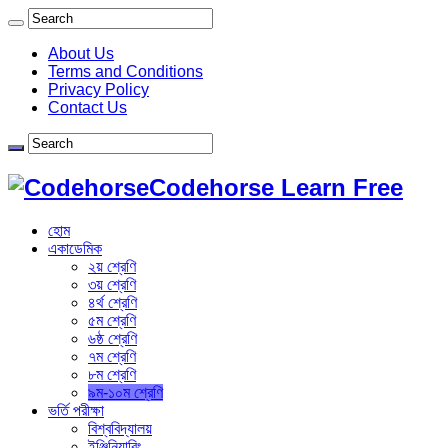
About Us
Terms and Conditions
Privacy Policy
Contact Us
Codehorse Learn Free
হোম
একাডেমিক
২য় শ্রেণি
৩য় শ্রেণি
৪র্থ শ্রেণি
৫ম শ্রেণি
৬ষ্ঠ শ্রেণি
৭ম শ্রেণি
৮ম শ্রেণি
৯ম-১০ম শ্রেণি
ভর্তি পরীক্ষা
বিশ্ববিদ্যালয়
ইঞ্জিনিয়ারিং