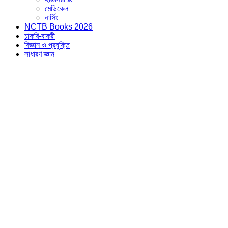
মেডিকেল
নার্সিং
NCTB Books 2026
চাকরি-বাকরী
বিজ্ঞান ও প্রযুক্তি
সাধারণ জ্ঞান