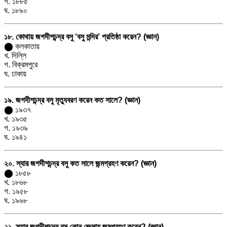
গ. ১৮৮৫
ঘ. ১৮৯০
১৮. কোথায় জগদীশচন্দ্র বসু ‘বসু মন্দির’ প্রতিষ্ঠা করেন? (জ্ঞান)
⬤ কলকাতায়
খ. দিল্লি
গ. বিক্রমপুরে
ঘ. ঢাকায়
১৯. জগদীশচন্দ্র বসু মৃত্যুবরণ করেন কত সালে? (জ্ঞান)
⬤ ১৯৩৭
খ. ১৯৩৫
গ. ১৯৩৯
ঘ. ১৯৪১
২০. স্যার জগদীশচন্দ্র বসু কত সালে জন্মগ্রহণ করেন? (জ্ঞান)
⬤ ১৮৫৮
খ. ১৮৬৮
গ. ১৯৫৮
ঘ. ১৯৬৮
২১. স্যার জগদীশচন্দ্র বসু কোন জেলায় জন্মগ্রহণ করেন? (জ্ঞান)