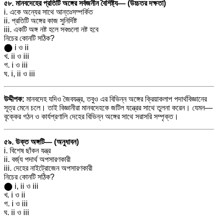
৫৮. মানবদেহের প্রতিটি অঙ্গের সর্বজনীন বৈশিষ্ট্য— (উচ্চতর দক্ষতা)
i. একে অন্যের সাথে আন্তঃসম্পর্কিত
ii. প্রতিটি অঙ্গের কাজ সুনির্দিষ্ট
iii. একটি অঙ্গ নষ্ট হলে সবগুলো নষ্ট হবে
নিচের কোনটি সঠিক?
⬤ i ও ii
খ. ii ও iii
গ. i ও iii
ঘ. i, ii ও iii
উদ্দীপক:
মানবদেহ যদিও জৈবযন্ত্র, তবুও এর বিভিন্ন অঙ্গের ক্রিয়াকলাপ পদার্থবিজ্ঞানের
সূত্র মেনে চলে। তাই বিজ্ঞানীরা মানবদেহকে জটিল যন্ত্রের সাথে তুলনা করেন। যেমন—
বৃক্কের গঠন ও কার্যপ্রণালি দেহের বিভিন্ন অঙ্গের সাথে সরাসরি সম্পৃক্ত।
৫৯. উক্ত অঙ্গটি— (অনুধাবন)
i. বিশেষ ছাঁকন যন্ত্র
ii. বর্জ্য পদার্থ অপসারণকারী
iii. দেহের নাইট্রোজেন অপসারণকারী
নিচের কোনটি সঠিক?
⬤ i, ii ও iii
খ. i ও ii
গ. i ও iii
ঘ. ii ও iii