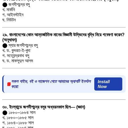
⬤ জগদীশচন্দ্র বসু
খ. মার্কনি
গ. আইনস্টাইন
ঘ. নিউটন
২৯. বাংলাদেশের কোন আন্তর্জাতিক মানের বিজ্ঞানী উদ্ভিদের বৃদ্ধি নিয়ে গবেষণা করেন?
(অনুধাবন)
⬤ স্যার জগদীশচন্দ্র বসু
খ. ড. কুদরত-ই-খুদা
গ. সত্যেন্দ্রনাথ বসু
ঘ. ড. মাকসুদুল আলম
সকল গাইড, বই ও সাজেশন পেতে আমাদের অ্যাপটি ইনস্টল
Install
📘
করো:
Now
৩০. ইংল্যান্ডে জগদীশচন্দ্র বসুর অধ্যয়নকাল ছিল— (জ্ঞান)
⬤ ১৮৮০–১৮৮৪ সাল
খ. ১৮৮০–১৮৮৫ সাল
গ. ১৮৮৪–১৮৮৮ সাল
ঘ. ১৮৮১–১৮৮৪ সাল