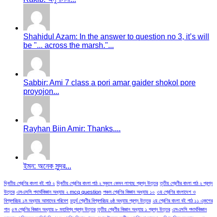
Shahidul Azam: In the answer to question no 3, it’s will
be "... across the marsh."...
Sabbir: Ami 7 class a pori amar gaider shokol pore
proyojon...
Rayhan Biin Amir: Thanks....
ইমন: অনেক সুন্দর...
দ্বিতীয় শ্রেণির বাংলা বই পাঠ ২
দ্বিতীয় শ্রেণির বাংলা পাঠ ২ স্কুলে কেমন লাগছে প্রশ্ন উত্তর
তৃতীয় শ্রেণীর বাংলা পাঠ ২ প্রশ্ন
উত্তর
এসএসসি পদার্থবিজ্ঞান অধ্যায় ২ mcq question
পঞ্চম শ্রেণির বিজ্ঞান অধ্যায় ১০
৩য় শ্রেণির বাংলাদেশ ও
বিশ্বপরিচয় ১ম অধ্যায় আমাদের পরিবেশ
চতুর্থ শ্রেণীর বিশ্বপরিচয় ৬ষ্ঠ অধ্যায় প্রশ্ন উত্তর
২য় শ্রেণির বাংলা বই পাঠ ১১ একুশের
গান
৫ম শ্রেণির বিজ্ঞান অধ্যায় ৮ মহাবিশ্ব প্রশ্ন উত্তর
তৃতীয় শ্রেণীর বিজ্ঞান অধ্যায় ১ প্রশ্ন উত্তর
এসএসসি পদার্থবিজ্ঞান