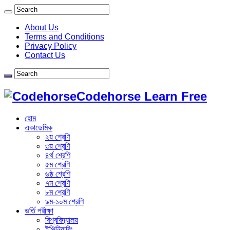
About Us
Terms and Conditions
Privacy Policy
Contact Us
Codehorse Learn Free
হোম
একাডেমিক
২য় শ্রেণি
৩য় শ্রেণি
৪র্থ শ্রেণি
৫ম শ্রেণি
৬ষ্ঠ শ্রেণি
৭ম শ্রেণি
৮ম শ্রেণি
৯ম-১০ম শ্রেণি
ভর্তি পরীক্ষা
বিশ্ববিদ্যালয়
ইঞ্জিনিয়ারিং