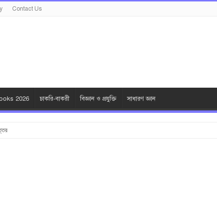
y
Contact Us
oks 2026
চাকরি-বাকরী
বিজ্ঞান ও প্রযুক্তি
সাধারণ জ্ঞান
ত্তর