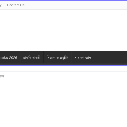
y
Contact Us
oks 2026
চাকরি-বাকরী
বিজ্ঞান ও প্রযুক্তি
সাধারণ জ্ঞান
ত্তর