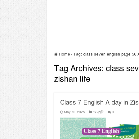
Home
/
Tag:
class seven english page 56 A 
Tag Archives:
class sev
zishan life
Class 7 English A day in Zis
May 10, 2025
৭ম শ্রেণি
0