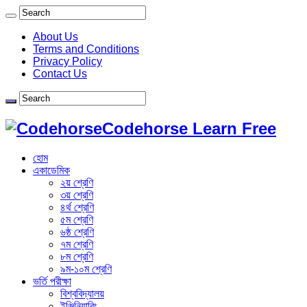
About Us
Terms and Conditions
Privacy Policy
Contact Us
Codehorse Learn Free
হোম
একাডেমিক
২য় শ্রেণি
৩য় শ্রেণি
৪র্থ শ্রেণি
৫ম শ্রেণি
৬ষ্ঠ শ্রেণি
৭ম শ্রেণি
৮ম শ্রেণি
৯ম-১০ম শ্রেণি
ভর্তি পরীক্ষা
বিশ্ববিদ্যালয়
ইঞ্জিনিয়ারিং