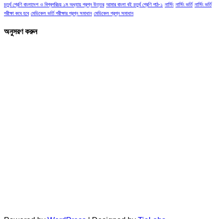
চতুর্থ শ্রেণি বাংলাদেশ ও বিশ্বপরিচয় ১ম অধ্যায় প্রশ্ন উত্তর
আমার বাংলা বই চতুর্থ শ্রেণি পাঠ-১
নার্সিং
নার্সিং ভর্তি
নার্সিং ভর্তি
পরীক্ষা কবে হবে
মেডিকেল ভর্তি পরীক্ষার প্রশ্ন সমাধান
মেডিকেল প্রশ্ন সমাধান
অনুসরণ করুন