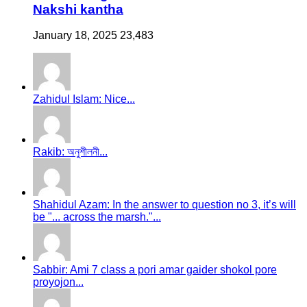
Nakshi kantha
January 18, 2025
23,483
Zahidul Islam: Nice...
Rakib: অনুশীলনী...
Shahidul Azam: In the answer to question no 3, it’s will
be "... across the marsh."...
Sabbir: Ami 7 class a pori amar gaider shokol pore
proyojon...