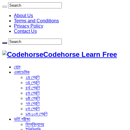
About Us
Terms and Conditions
Privacy Policy
Contact Us
Codehorse Learn Free
হোম
একাডেমিক
২য় শ্রেণি
৩য় শ্রেণি
৪র্থ শ্রেণি
৫ম শ্রেণি
৬ষ্ঠ শ্রেণি
৭ম শ্রেণি
৮ম শ্রেণি
৯ম-১০ম শ্রেণি
ভর্তি পরীক্ষা
বিশ্ববিদ্যালয়
ইঞ্জিনিয়ারিং