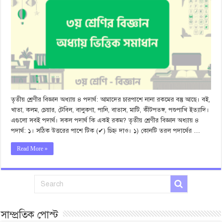
তৃতীয় শ্রেণীর বিজ্ঞান অধ্যায় ৪ পদার্থ: আমাদের চারপাশে নানা রকমের বস্তু আছে। বই,
খাতা, কলম, চেয়ার, টেবিল, বালুকণা, পানি, বাতাস, মাটি, কীটপতঙ্গ, পশুপাখি ইত্যাদি।
এগুলো সবই পদার্থ। সকল পদার্থ কি একই রকম? তৃতীয় শ্রেণীর বিজ্ঞান অধ্যায় ৪
পদার্থ: ১। সঠিক উত্তরের পাশে টিক (✔) চিহ্ন দাও। ১) কোনটি তরল পদার্থের …
Read More »
সাম্প্রতিক পোস্ট