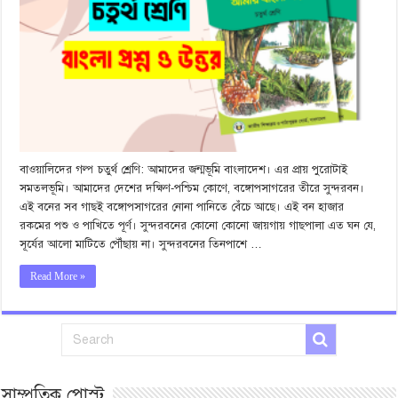
বাওয়ালিদের গল্প চতুর্থ শ্রেণি: আমাদের জন্মভূমি বাংলাদেশ। এর প্রায় পুরোটাই
সমতলভূমি। আমাদের দেশের দক্ষিণ-পশ্চিম কোণে, বঙ্গোপসাগরের তীরে সুন্দরবন।
এই বনের সব গাছই বঙ্গোপসাগরের নোনা পানিতে বেঁচে আছে। এই বন হাজার
রকমের পশু ও পাখিতে পূর্ণ। সুন্দরবনের কোনো কোনো জায়গায় গাছপালা এত ঘন যে,
সূর্যের আলো মাটিতে পৌঁছায় না। সুন্দরবনের তিনপাশে …
Read More »
সাম্প্রতিক পোস্ট