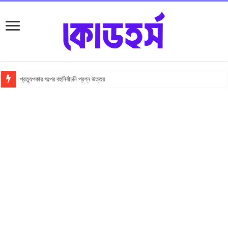
প্রত্যুপকার গল্পের বহুনির্বাচনি প্রশ্ন উত্তর