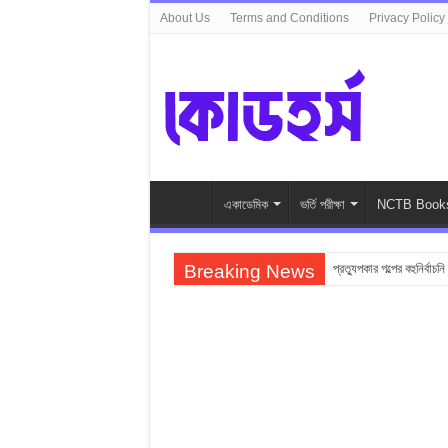
About Us
Terms and Conditions
Privacy Policy
একাডেমিক
ভর্তি পরীক্ষা
NCTB Book
Breaking News
প্রত্যুপকার গল্পের বহুনির্বাচন
Top 10 Local Fashion
সুভা গল্পের অনুধাবনমূলক প্র
সুভা গল্পের জ্ঞানমূলক প্রশ্ন
সুভা গল্পের সৃজনশীল প্রশ্ন 
SSC সুভা গল্পের বহুনির্বাচনি