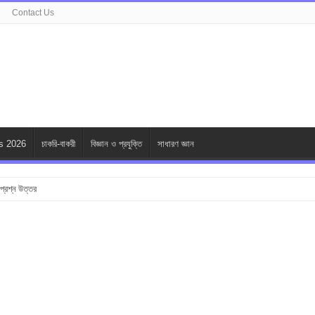
Contact Us
s 2026
চাকরি-বাকরী
বিজ্ঞান ও প্রযুক্তি
সাধারণ জ্ঞান
ি প্রশ্ন উত্তর
 Brands in Bangladesh : Specially for Ladies
শ্ন উত্তর
 উত্তর
উত্তর
 প্রশ্ন উত্তর