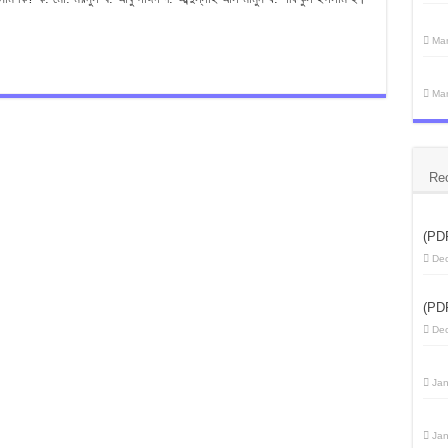
Mar
Mar
Re
(PD
Dec
(PD
Dec
Jan
Jan