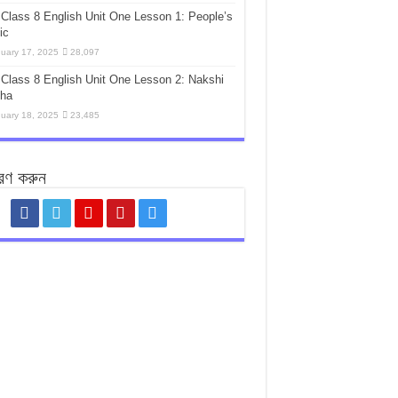
Class 8 English Unit One Lesson 1: People’s
ic
uary 17, 2025
28,097
Class 8 English Unit One Lesson 2: Nakshi
tha
uary 18, 2025
23,485
রণ করুন