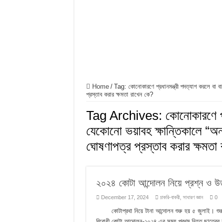
ফুলের বিবাহ গল্পের অনুধাবন
ফুলের বিবাহ গল্পের জ্ঞানমূলক
ফুলের বিবাহ গল্পের সৃজনশীল
SSC ফুলের বিবাহ গল্পের বহুনি
Home
/
Tag:
কোনোকারণে প্রধানমন্ত্রী পদত্যাগ করলে বা 
প্রস্তাব করার ক্ষমতা রাখেন কে?
Tag Archives:
কোনোকারণে প্
যেকোনো ভয়াবহ ক্ষান্তিকালে “অন
ঘোষণাপত্র প্রস্তাব করার ক্ষমতা
২০২৪ কোটা আন্দোলন নিয়ে প্রশ্ন ও উ
December 17, 2024
চাকরি-বাকরী
,
সাধারণ জ্ঞান
0
কোটাপ্রথা নিয়ে টানা আন্দোলন শুরু হয় ৫ জুলাই। 
বিরোধী কোটা আন্দোলন-২০২৪ এর সময় প্রথম নিহত ছাত্রের 