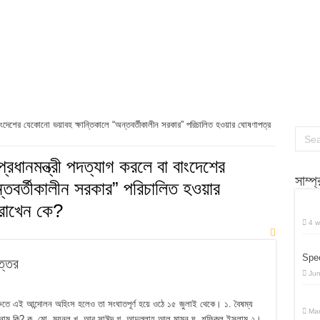
মূলক প্রশ্ন উত্তর
 প্রশ্ন উত্তর
 প্রশ্ন উত্তর
র্বাচনি প্রশ্ন উত্তর
বাংদেশের যেকোনো ভয়াবহ ক্ষান্তিকালে “অন্তবর্তীকালীন সরকার” পরিচালিত হওয়ার ঘোষণাপত্র
রধানমন্ত্রী পদত্যাগ করলে বা বাংদেশের
সাম্প
্তবর্তীকালীন সরকার” পরিচালিত হওয়ার
 রাখেন কে?
4 w
Spec
ত্তর
Jun
শুরুতে এই আন্দোলন অহিংস হলেও তা সংঘাতপূর্ণ হয়ে ওঠে ১৫ জুলাই থেকে। ১. বৈষম্য
Mar
নাম কি? ক. মো. ময়নুল খ. আবু সাঈদ গ. আব্দুল্লাহ আল মামুন ঘ. শফিকুল ইসলাম ২।