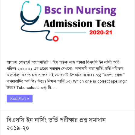
স্বাগতম কোডহর্স ওয়েবসাইটে । প্রিয় পাঠক আজ আমরা বিএসসি ইন নার্সিং ভর্তি
পরিক্ষা ২০২০-২১ এর প্রশ্নের সমাধান দেখবো। আশাকরি যারা নার্সিং ভর্তি পরিক্ষায়
অংশগ্রহণ করতে চায় তাদের এই সমাধানটি উপকারে আসবে। ০১) “অরণ্যে রোধন”
বাগধারাটির অর্থ কি? উত্তরঃ নিষ্ফল আর্জি ০২) Which one is correct spelling?
উত্তরঃ Tuberculosis ০৩) মি. …
Read More »
বিএসসি ইন নার্সিং ভর্তি পরীক্ষার প্রশ্ন সমাধান
২০১৯-২০