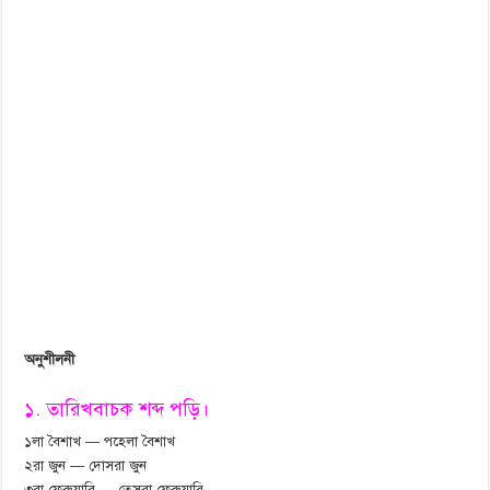
অনুশীলনী
১. তারিখবাচক শব্দ পড়ি।
১লা বৈশাখ — পহেলা বৈশাখ
২রা জুন — দোসরা জুন
৩রা ফেব্রুয়ারি — তেসরা ফেব্রুয়ারি