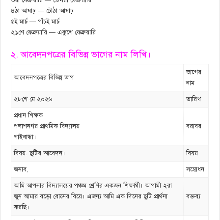
৪ঠা আষাঢ় — চৌঠা আষাঢ়
৫ই মার্চ — পাঁচই মার্চ
২১শে ফেব্রুয়ারি — একুশে ফেব্রুয়ারি
২. আবেদনপত্রের বিভিন্ন ভাগের নাম লিখি।
ভাগের
আবেদনপত্রের বিভিন্ন ভাগ
নাম
২৮শে মে ২০২৬
তারিখ
প্রধান শিক্ষক
পলাশনগর প্রাথমিক বিদ্যালয়
বরাবর
গাইবান্ধা।
বিষয়: ছুটির আবেদন।
বিষয়
জনাব,
সম্বোধন
আমি আপনার বিদ্যালয়ের পঞ্চম শ্রেণির একজন শিক্ষার্থী। আগামী ২রা
জুন আমার বড়ো বোনের বিয়ে। এজন্য আমি এক দিনের ছুটি প্রার্থনা
বক্তব্য
করছি।