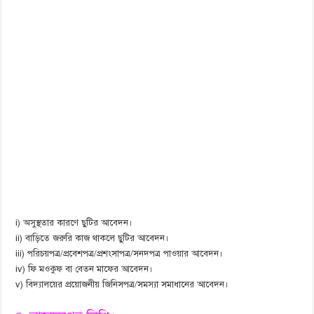
i) অসুস্থতার কারণে ছুটির আবেদন।
ii) বাড়িতে জরুরি কাজ থাকলে ছুটির আবেদন।
iii) পরিচয়পত্র/প্রবেশপত্র/প্রশংসাপত্র/সনদপত্র পাওয়ার আবেদন।
iv) ফি মওকুফ বা বেতন মাফের আবেদন।
v) বিদ্যালয়ের প্রয়োজনীয় জিনিসপত্র/সমস্যা সমাধানের আবেদন।