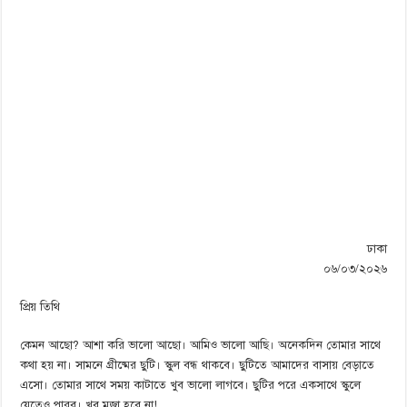
ঢাকা
০৬/০৩/২০২৬
প্রিয় তিথি
কেমন আছো? আশা করি ভালো আছো। আমিও ভালো আছি। অনেকদিন তোমার সাথে
কথা হয় না। সামনে গ্রীষ্মের ছুটি। স্কুল বন্ধ থাকবে। ছুটিতে আমাদের বাসায় বেড়াতে
এসো। তোমার সাথে সময় কাটাতে খুব ভালো লাগবে। ছুটির পরে একসাথে স্কুলে
যেতেও পারব। খুব মজা হবে না!