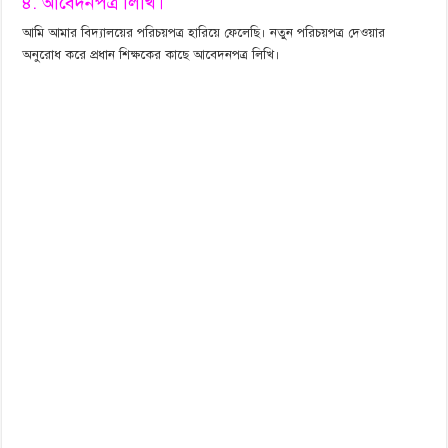
৪. আবেদনপত্র লিখি।
আমি আমার বিদ্যালয়ের পরিচয়পত্র হারিয়ে ফেলেছি। নতুন পরিচয়পত্র দেওয়ার
অনুরোধ করে প্রধান শিক্ষকের কাছে আবেদনপত্র লিখি।