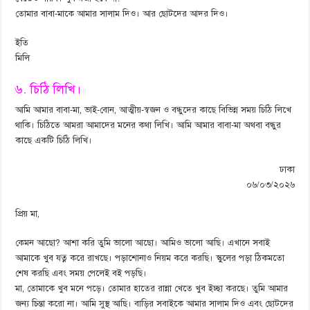
তোমার বাবা-মাকে আমার সালাম দিও। আর ছোটদের আদর দিও।
ইতি
মিলি
৬. চিঠি লিখি।
আমি আমার বাবা-মা, ভাই-বোন, আত্মীয়-স্বজন ও বন্ধুদের কাছে বিভিন্ন সময় চিঠি লিখে
থাকি। চিঠিতে আমরা আমাদের মনের কথা লিখি। আমি আমার বাবা-মা অথবা বন্ধুর
কাছে একটি চিঠি লিখি।
ঢাকা
০৬/০৩/২০২৬
প্রিয় মা,
কেমন আছো? আশা করি তুমি ভালো আছো। আমিও ভালো আছি। এখানে সবাই
আমাকে খুব যত্ন করে রাখছে। পড়াশোনাও নিয়ম করে করছি। স্কুলের পড়া ঠিকমতো
শেষ করছি এবং সময় পেলেই বই পড়ছি।
মা, তোমাকে খুব মনে পড়ে। তোমার হাতের রান্না খেতে খুব ইচ্ছা করছে। তুমি আমার
জন্য চিন্তা করো না। আমি সুস্থ আছি। বাড়ির সবাইকে আমার সালাম দিও এবং ছোটদের