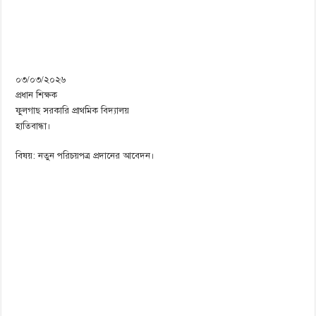
০৩/০৩/২০২৬
প্রধান শিক্ষক
ফুলগাছ সরকারি প্রাথমিক বিদ্যালয়
হাতিবান্ধা।
বিষয়: নতুন পরিচয়পত্র প্রদানের আবেদন।