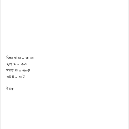
জিজ্ঞাসা জ্ঞ = জ+ঞ
ক্ষুধা ক্ষ = ক+ষ
সঞ্চয় ঞ্চ = ঞ+চ
কষ্ট ষ্ট = য+ট
উত্তর: