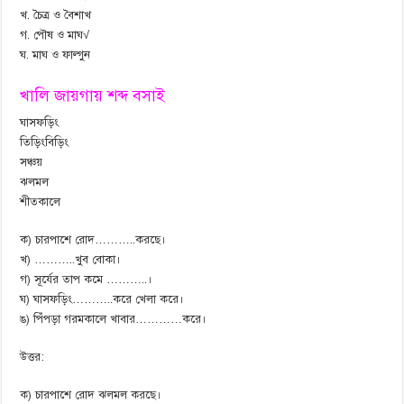
খ. চৈত্র ও বৈশাখ
গ. পৌষ ও মাঘ√
ঘ. মাঘ ও ফাল্গুন
খালি জায়গায় শব্দ বসাই
ঘাসফড়িং
তিড়িংবিড়িং
সঞ্চয়
ঝলমল
শীতকালে
ক) চারপাশে রোদ………..করছে।
খ) ………..খুব বোকা।
গ) সূর্যের তাপ কমে ………..।
ঘ) ঘাসফড়িং………..করে খেলা করে।
ঙ) পিঁপড়া গরমকালে খাবার…………করে।
উত্তর:
ক) চারপাশে রোদ ঝলমল করছে।