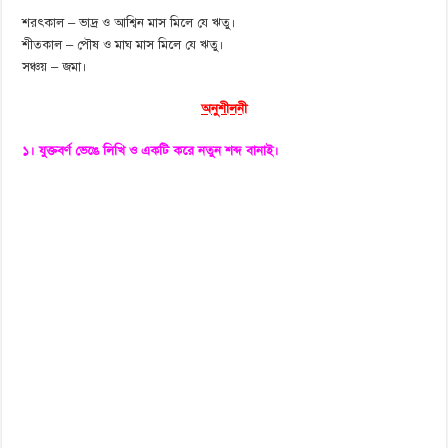
শরৎকাল – ভাদ্র ও আশ্বিন মাস মিলে যে ঋতু।
শীতকাল – পৌষ ও মাঘ মাস মিলে যে ঋতু।
সঞ্চয় – জমা।
অনুশীলনী
১। যুক্তবর্ণ ভেঙে লিখি ও একটি করে নতুন শব্দ বানাই।