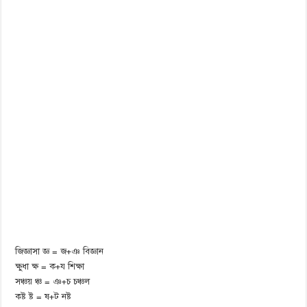
জিজ্ঞাসা জ্ঞ = জ+ঞ বিজ্ঞান
ক্ষুধা ক্ষ = ক+য শিক্ষা
সঞ্চয় ঞ্চ = ঞ+চ চঞ্চল
কষ্ট ষ্ট = ষ+ট নষ্ট