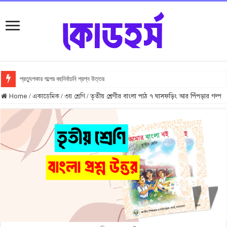
প্রত্যুপকার গল্পের বহুনির্বাচনি প্রশ্ন উত্তর
Top 10 Local Fashion Brands in Bangladesh : Specially for Ladies
Home
/
একাডেমিক
/
৩য় শ্রেণি
/
তৃতীয় শ্রেণীর বাংলা পাঠ ৭ ঘাসফড়িং আর পিঁপড়ার গল্প