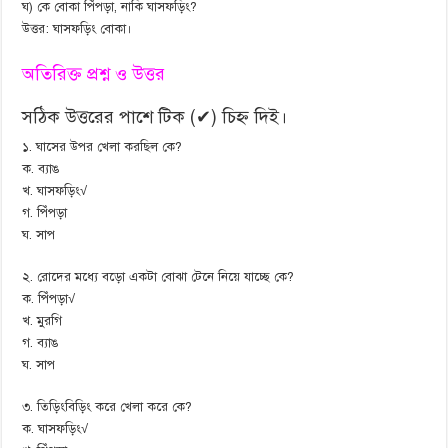
ঘ) কে বোকা পিঁপড়া, নাকি ঘাসফড়িং?
উত্তর: ঘাসফড়িং বোকা।
অতিরিক্ত প্রশ্ন ও উত্তর
সঠিক উত্তরের পাশে টিক (✔) চিহ্ন দিই।
১. ঘাসের উপর খেলা করছিল কে?
ক. ব্যাঙ
খ. ঘাসফড়িং√
গ. পিঁপড়া
ঘ. সাপ
২. রোদের মধ্যে বড়ো একটা বোঝা টেনে নিয়ে যাচ্ছে কে?
ক. পিঁপড়া√
খ. মুরগি
গ. ব্যাঙ
ঘ. সাপ
৩. তিড়িংবিড়িং করে খেলা করে কে?
ক. ঘাসফড়িং√