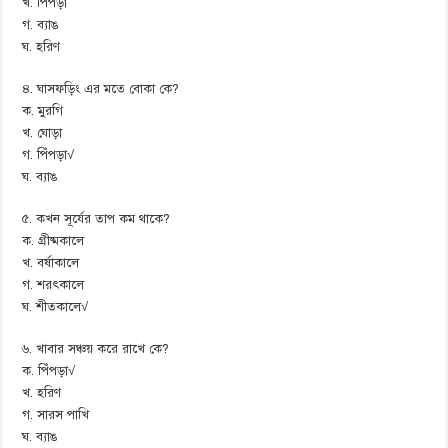
খ. পিঁপড়া
গ. ব্যাঙ
ঘ. হরিণ
৪. ঘাসফড়িং এর মতে বোকা কে?
ক. মুরগি
খ. ঘোড়া
গ. পিঁপড়া√
ঘ. ব্যাঙ
৫. কখন সূর্যের তাপ কম থাকে?
ক. গ্রীষ্মকালে
খ. বর্ষাকালে
গ. শরৎকালে
ঘ. শীতকালে√
৬. খাবার সঞ্চয় করে রাখে কে?
ক. পিঁপড়া√
খ. হরিণ
গ. সারস পাখি
ঘ. ব্যাঙ