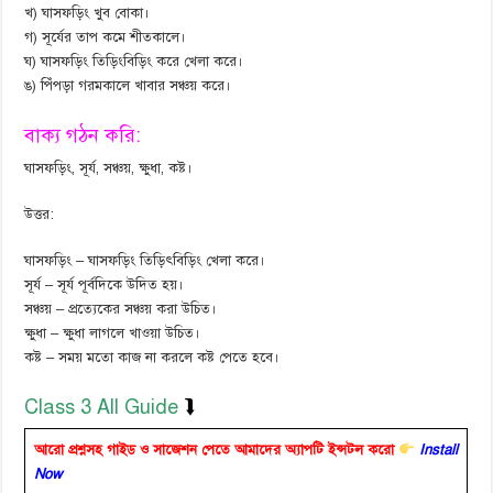
খ) ঘাসফড়িং খুব বোকা।
গ) সূর্যের তাপ কমে শীতকালে।
ঘ) ঘাসফড়িং তিড়িংবিড়িং করে খেলা করে।
ঙ) পিঁপড়া গরমকালে খাবার সঞ্চয় করে।
বাক্য গঠন করি:
ঘাসফড়িং, সূর্য, সঞ্চয়, ক্ষুধা, কষ্ট।
উত্তর:
ঘাসফড়িং – ঘাসফড়িং তিড়িৎবিড়িং খেলা করে।
সূর্য – সূর্য পূর্বদিকে উদিত হয়।
সঞ্চয় – প্রত্যেকের সঞ্চয় করা উচিত।
ক্ষুধা – ক্ষুধা লাগলে খাওয়া উচিত।
কষ্ট – সময় মতো কাজ না করলে কষ্ট পেতে হবে।
Class 3 All Guide
⮯
আরো প্রশ্নসহ গাইড ও সাজেশন পেতে আমাদের অ্যাপটি ইন্সটল করো
Install
Now