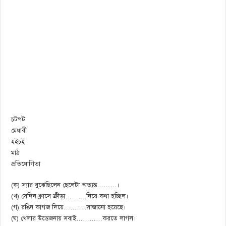
চটপট
মেধাবী
হইচই
মাঠ
প্রতিযোগিতা
(ক) স্যার বুঝেছিলেন ছেলেটা অত্যন্ত………।
(খ) সেদিন ক্লাসে ক্রীড়া……….নিয়ে কথা হচ্ছিল।
(গ) রঙিন কাগজ দিয়ে………..সাজানো হয়েছে।
(ঘ) খেলার উত্তেজনায় সবাই…………করতে লাগল।