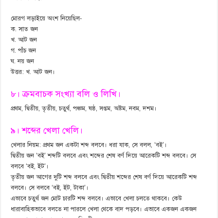
মোরগ লড়াইয়ে অংশ নিয়েছিল-
ক. সাত জন
খ. আট জন
গ. পাঁচ জন
ঘ. নয় জন
উত্তর: খ. আট জন।
৮। ক্রমবাচক সংখ্যা বলি ও লিখি।
প্রথম, দ্বিতীয়, তৃতীয়, চতুর্থ, পঞ্চম, ষষ্ঠ, সপ্তম, অষ্টম, নবম, দশম।
৯। শব্দের খেলা খেলি।
খেলার নিয়ম: প্রথম জন একটা শব্দ বলবে। ধরা যাক, সে বলল, ‘বই’।
দ্বিতীয় জন ‘বই’ শব্দটি বলবে এবং শব্দের শেষ বর্ণ দিয়ে আরেকটি শব্দ বলবে। সে
বলবে ‘বই, ইট’।
তৃতীয় জন আগের দুটি শব্দ বলবে এবং দ্বিতীয় শব্দের শেষ বর্ণ দিয়ে আরেকটি শব্দ
বলবে। সে বলবে ‘বই, ইট, টাকা’।
এভাবে চতুর্থ জন মোট চারটি শব্দ বলবে। এভাবে খেলা চলতে থাকবে। কেউ
ধারাবাহিকভাবে বলতে না পারলে খেলা থেকে বাদ পড়বে। এভাবে একজন একজন