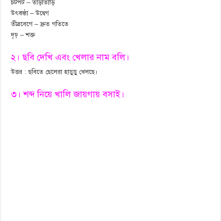
চটপট – তাড়াতাড়ি
উৎকণ্ঠা – উদ্বেগ
তীব্রবেগে – দ্রুত গতিতে
দৃঢ় – শক্ত
২। ছবি দেখি এবং খেলার নাম বলি।
উত্তর : ছবিতে ছেলেরা হাডুডু খেলছে।
৩। শব্দ নিয়ে খালি জায়গায় বসাই।