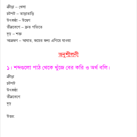
ক্রীড়া – খেলা
চটপট – তাড়াতাড়ি
উৎকণ্ঠা – উদ্বেগ
তীব্রবেগে – দ্রুত গতিতে
দৃঢ় – শক্ত
আক্রমণ – আঘাত, জয়ের জন্য এগিয়ে যাওয়া
অনুশীলনী
১। শব্দগুলো পাঠ থেকে খুঁজে বের করি ও অর্থ বলি।
ক্রীড়া
চটপট
উৎকণ্ঠা
তীব্রবেগে
দৃঢ়
উত্তর: