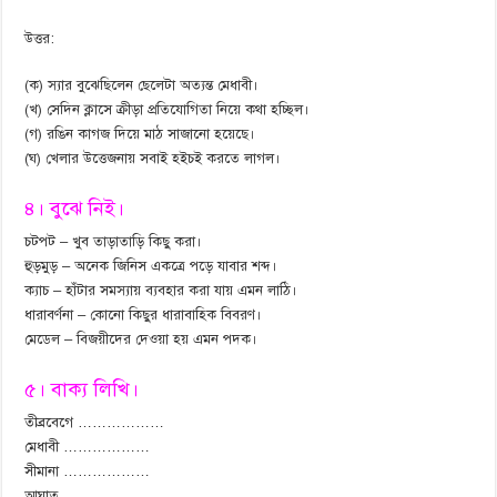
উত্তর:
(ক) স্যার বুঝেছিলেন ছেলেটা অত্যন্ত মেধাবী।
(খ) সেদিন ক্লাসে ক্রীড়া প্রতিযোগিতা নিয়ে কথা হচ্ছিল।
(গ) রঙিন কাগজ দিয়ে মাঠ সাজানো হয়েছে।
(ঘ) খেলার উত্তেজনায় সবাই হইচই করতে লাগল।
৪। বুঝে নিই।
চটপট – খুব তাড়াতাড়ি কিছু করা।
হুড়মুড় – অনেক জিনিস একত্রে পড়ে যাবার শব্দ।
ক্যাচ – হাঁটার সমস্যায় ব্যবহার করা যায় এমন লাঠি।
ধারাবর্ণনা – কোনো কিছুর ধারাবাহিক বিবরণ।
মেডেল – বিজয়ীদের দেওয়া হয় এমন পদক।
৫। বাক্য লিখি।
তীব্রবেগে ………………
মেধাবী ………………
সীমানা ………………
আঘাত ………………