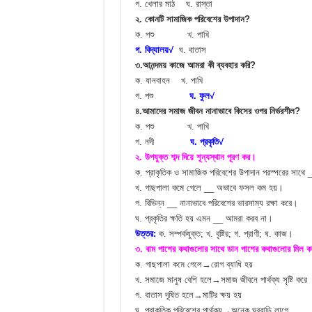
গ. খেলার মাঠ ঘ. রাস্তা
২. কোনটি সামাজিক পরিবেশের উপাদান?
ক. পশু খ. পাখি
গ. বিদ্যালয়√
ঘ. বাতাস
৩.আনন্দময় কাজে আমরা কী ব্যবহার করি?
ক. যানবাহন খ. পাখি
গ. পশু
ঘ. ফুল√
৪.আমাদের সমাজ জীবন নানাভাবে কিসের ওপর নির্ভরশীল?
ক. পশু খ. পাখি
গ. নদী
ঘ. প্রকৃতি√
২. উপযুক্ত শব্দ দিয়ে শূন্যস্থান পূরণ কর।
ক. প্রাকৃতিক ও সামাজিক পরিবেশের উপাদান পরস্পরের সাথে
খ. গাছপালা কমে গেলে __ অভাবে ফসল কম হয়।
গ. বিভিন্ন __ নানাভাবে পরিবেশের ভারসাম্য রক্ষা করে।
ঘ. প্রকৃতির ক্ষতি হয় এমন __ আমরা করব না।
উত্তর:
ক. সম্পর্কযুক্ত; খ. বৃষ্টির; গ. প্রাণী; ঘ. কাজ।
৩. বাম পাশের কথাগুলোর সাথে ডান পাশের কথাগুলোর মিল 
ক. গাছপালা কমে গেলে→রোগ ব্যাধি হয়
খ. সমাজে মানুষ বেশি হলে→সমাজ জীবনে পার্থক্য সৃষ্টি করে
গ. বাতাস দূষিত হলে→মাটির ক্ষয় হয়
ঘ. প্রাকৃতিক পরিবেশের পার্থক্য→অনেক ঘরবাড়ি লাগে