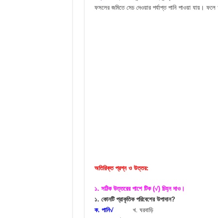
ফসলের জমিতে সেচ দেওয়ার পর্যাপ্ত পানি পাওয়া যায়। ফল
অতিরিক্ত প্রশ্ন ও উত্তর:
১. সঠিক উত্তরের পাশে টিক (√) চিহ্ন দাও।
১. কোনটি প্রাকৃতিক পরিবেশের উপাদান?
ক. পানি√
খ. ঘরবাড়ি