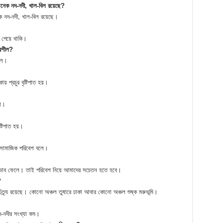
অনেক নদ-নদী, খাল-বিল রয়েছে?
েক নদ-নদী, খাল-বিল রয়েছে।
 পেয়ে থাকি।
ভরশীল?
ীল।
 প্রচুর বৃষ্টিপাত হয়।
লা।
্টিপাত হয়।
ে সামাজিক পরিবেশ বলে।
প্রভাব ফেলে। তাই পরিবেশ নিয়ে আমাদের সচেতন হতে হবে।
?
বৈচিত্র্য রয়েছে। কোনো অঞ্চল তুষারে ঢাকা আবার কোনো অঞ্চল শুষ্ক মরুভূমি।
দ-নদীর সংখ্যা কম।