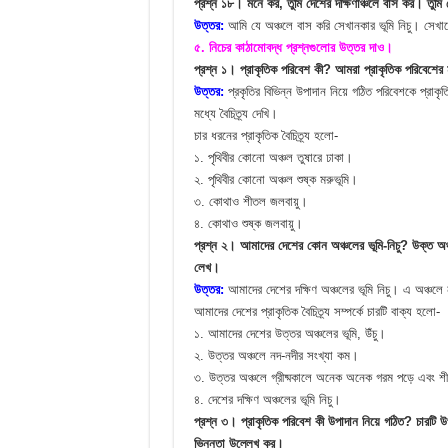
প্রশ্ন ১৮। মনে কর, তুমি দেশের দক্ষিণাঞ্চলে বাস কর। তুম
উত্তর:
আমি যে অঞ্চলে বাস করি সেখানকার ভূমি নিচু। সেখা
৫. নিচের কাঠামোবদ্ধ প্রশ্নগুলোর উত্তর দাও।
প্রশ্ন ১। প্রাকৃতিক পরিবেশ কী? আমরা প্রাকৃতিক পরিবেশের মধ
উত্তর:
প্রকৃতির বিভিন্ন উপাদান নিয়ে গঠিত পরিবেশকে প্রাক
মধ্যে বৈচিত্র্য দেখি।
চার ধরনের প্রাকৃতিক বৈচিত্র্য হলো-
১. পৃথিবীর কোনো অঞ্চল তুষারে ঢাকা।
২. পৃথিবীর কোনো অঞ্চল শুষ্ক মরুভূমি।
৩. কোথাও শীতল জলবায়ু।
৪. কোথাও শুষ্ক জলবায়ু।
প্রশ্ন ২। আমাদের দেশের কোন অঞ্চলের ভূমি-নিচু? উক্ত অঞ্চল
লেখ।
উত্তর:
আমাদের দেশের দক্ষিণ অঞ্চলের ভূমি নিচু। এ অঞ্চলে 
আমাদের দেশের প্রাকৃতিক বৈচিত্র্য সম্পর্কে চারটি বাক্য হলো-
১. আমাদের দেশের উত্তর অঞ্চলের ভূমি, উঁচু।
২. উত্তর অঞ্চলে নদ-নদীর সংখ্যা কম।
৩. উত্তর অঞ্চলে গ্রীষ্মকালে অনেক অনেক গরম পড়ে এবং শ
৪. দেশের দক্ষিণ অঞ্চলের ভূমি নিচু।
প্রশ্ন ৩। প্রাকৃতিক পরিবেশ কী উপাদান নিয়ে গঠিত? চারটি 
ভিন্নতা উল্লেখ কর।