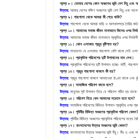
প্রশ্ন ৮। তোমার দেশের কোন অঞ্চলের ভূমি বেশ নিচু এবং 
উত্তর:
আমার দেশের দক্ষিণ অঞ্চলের ভূমি বেশ নিচু এবং অন
প্রশ্ন ৯। গাছপালা থেকে আমরা কী পেয়ে থাকি?
উত্তর:
গাছপালা থেকে আমরা বাড়ি ও আসবাবপত্র তৈরির কাঠ
প্রশ্ন ১০। আমাদের সমাজ জীবন নানাভাবে কিসের ওপর নির্
উত্তর:
আমাদের সমাজ জীবন নানাভাবে প্রকৃতির ওপর নির্ভরশ
প্রশ্ন ১১। কোন এলাকায় প্রচুর বৃষ্টিপাত হয়?
উত্তর:
সাধারণত যে এলাকায় গাছপালা বেশি থাকে সেই এলাকায়
প্রশ্ন ১২। প্রাকৃতিক পরিবেশের দুটি উপাদানের নাম লেখ।
উত্তর:
প্রাকৃতিক পরিবেশের দুটি উপাদান হচ্ছে- মাটি, গাছপা
প্রশ্ন ১৩। প্রচুর গাছপালা থাকলে কী হয়?
উত্তর:
প্রচুর গাছপালা থাকলে আবহাওয়া ঠাণ্ডা থাকে এবং বৃষ
প্রশ্ন ১৪। সামাজিক পরিবেশ কাকে বলে?
উত্তর:
মানুষের সৃষ্ট উপাদান নিয়ে যে পরিবেশ গঠিত হয় তাক
প্রশ্ন ১৫। পরিবেশ নিয়ে কেন আমাদের সচেতন হতে হবে?
উত্তর:
সামাজিক পরিবেশের বিভিন্ন উপাদান প্রকৃতির ওপর 
প্রশ্ন ১৬। পৃথিবীর বিভিন্ন অঞ্চলের প্রাকৃতিক পরিবেশ কেমন
উত্তর:
পৃথিবীর বিভিন্ন অঞ্চলের প্রাকৃতিক পরিবেশের মধ্যে 
প্রশ্ন ১৭। বাংলাদেশের উত্তর অঞ্চলের ভূমি কেমন?
উত্তর:
বাংলাদেশের উত্তর অঞ্চলের ভূমি উঁচু। উঁচ এ এবং ন