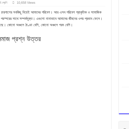
্থ শ্রেণি
10,658 Views
মূলক প্রশ্ন উত্তর
দের চারপাশের সবকিছু নিয়েই আমাদের পরিবেশ। আর এসব পরিবেশ প্রাকৃতিক ও সামাজিক
 প্রশ্ন উত্তর
ন পরস্পরের সাথে সম্পর্কযুক্ত। এগুলো নানাভাবে আমাদের জীবনের ওপর প্রভাব ফেলে।
 প্রশ্ন উত্তর
্য রয়েছে। কোনো অঞ্চলে ঠাণ্ডা বেশি, কোনো অঞ্চলে গরম বেশি।
র্বাচনি প্রশ্ন উত্তর
সমাজ প্রশ্ন উত্তর