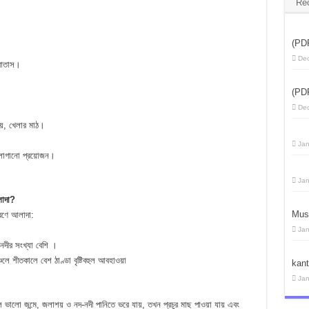
Re
(PD
Dec
 বাতাস।
(PD
Dec
লয়, খেলার মাঠ।
Jan
ছ লাগানো প্রয়োজন।
Jan
লাদা?
Mus
ারণে আলাদা:
Jan
নদীর সংখ্যা বেশি ।
চলে শীতকালে বেশ ঠাণ্ডা বৃষ্টিবহুল আবহাওয়া
kan
Jan
ফসল ভালো জন্মে, জলাশয় ও নদ-নদী পানিতে ভরে যায়, তখন প্রচুর মাছ পাওয়া যায় এবং