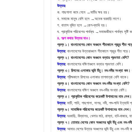
উত্তর:
ক. গাছপালা কমে গেলে →মাটির ক্ষয় হয়।
খ. সমাজে মানুষ বেশি হলে →অনেক ঘরবাড়ি লাগে।
গ. বাতাস দূষিত হলে →রোগ-ব্যাধি হয়।
ঘ. প্রাকৃতিক পরিবেশের পার্থক্য →সমাজজীবনে পার্থক্য সৃষ্টি 
৪. অল্প কথায় উত্তর দাও।
প্রশ্ন ১। বাংলাদেশের কোন অঞ্চলে শীতকালে প্রচুর শীত পড়
উত্তর:
বাংলাদেশের উত্তরাঞ্চলে শীতকালে প্রচুর শীত পড়ে।
প্রশ্ন ২। বাংলাদেশের কোন অঞ্চলে বন্যার প্রবণতা বেশি?
উত্তর:
বাংলাদেশের দক্ষিণাঞ্চলে বন্যার প্রবণতা বেশি।
প্রশ্ন ৩। রিপনের এলাকার ভূমি উঁচু। নদ-নদীর সংখ্যা কম। 
উত্তর:
গ্রীষ্মকালে রিপনের এলাকার তাপমাত্রা বেশি থাকে।
প্রশ্ন ৪। বাংলাদেশের কোন অঞ্চলে নদ-নদীর সংখ্যা বেশি?
উত্তর:
বাংলাদেশের দক্ষিণ অঞ্চলে নদ-নদীর সংখ্যা বেশি।
প্রশ্ন ৫। প্রাকৃতিক পরিবেশের কয়েকটি উপাদানের নাম লেখ।
উত্তর:
মাটি, পানি, গাছপালা, সাগর, নদী, পশু-পাখি ইত্যাদি 
প্রশ্ন ৬। সামাজিক পরিবেশের কয়েকটি উপাদানের নাম লেখ।
উত্তর:
ঘরবাড়ি, বিদ্যালয়, খেলার মাঠ, রাস্তা, হাট-বাজার, 
প্রশ্ন ৭। তোমার দেশের কোন অঞ্চলের ভূমি উঁচু এবং নদ-নদ
উত্তর:
আমার দেশের উত্তর অঞ্চলের ভূমি উঁচু এবং নদ-নদী