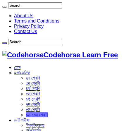
About Us
Terms and Conditions
Privacy Policy
Contact Us
Codehorse Learn Free
হোম
একাডেমিক
২য় শ্রেণি
৩য় শ্রেণি
৪র্থ শ্রেণি
৫ম শ্রেণি
৬ষ্ঠ শ্রেণি
৭ম শ্রেণি
৮ম শ্রেণি
৯ম-১০ম শ্রেণি
ভর্তি পরীক্ষা
বিশ্ববিদ্যালয়
ইঞ্জিনিয়ারিং