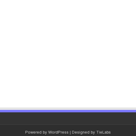
Powered by
WordPress
| Designed by
TieLabs