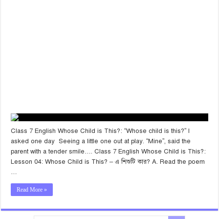
Class 7 English Whose Child is This?: “Whose child is this?” I
asked one day Seeing a little one out at play. “Mine”, said the
parent with a tender smile…. Class 7 English Whose Child is This?:
Lesson 04: Whose Child is This? – এ শিশুটি কার? A. Read the poem
…
Read More »