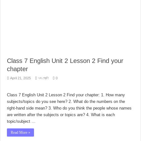
Class 7 English Unit 2 Lesson 2 Find your
chapter
April 21, 2025
৭ম শ্রেণি
0
Class 7 English Unit 2 Lesson 2 Find your chapter: 1. How many
subjects/topics do you see here? 2. What do the numbers on the
right-hand side mean? 3. Who do you think the people whose names
are written after the subjects or topics are? 4. What is each
topic/subject …
Read More »