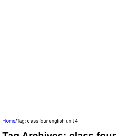
Home
/
Tag:
class four english unit 4
Tag Archives:
class four