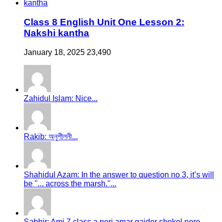
Class 8 English Unit One Lesson 2:
Nakshi kantha
January 18, 2025
23,490
Zahidul Islam: Nice...
Rakib: অনুশীলনী...
Shahidul Azam: In the answer to question no 3, it’s will
be "... across the marsh."...
Sabbir: Ami 7 class a pori amar gaider shokol pore