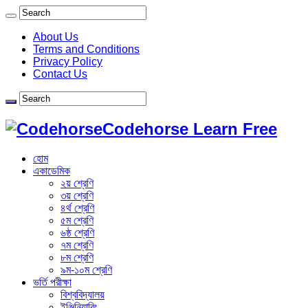
About Us
Terms and Conditions
Privacy Policy
Contact Us
Codehorse Learn Free
হোম
একাডেমিক
২য় শ্রেণি
৩য় শ্রেণি
৪র্থ শ্রেণি
৫ম শ্রেণি
৬ষ্ঠ শ্রেণি
৭ম শ্রেণি
৮ম শ্রেণি
৯ম-১০ম শ্রেণি
ভর্তি পরীক্ষা
বিশ্ববিদ্যালয়
ইঞ্জিনিয়ারিং