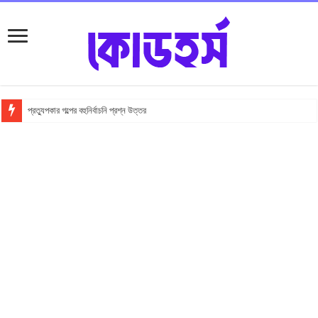
প্রত্যুপকার গল্পের বহুনির্বাচনি প্রশ্ন উত্তর