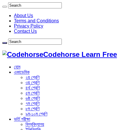
About Us
Terms and Conditions
Privacy Policy
Contact Us
Codehorse Learn Free
হোম
একাডেমিক
২য় শ্রেণি
৩য় শ্রেণি
৪র্থ শ্রেণি
৫ম শ্রেণি
৬ষ্ঠ শ্রেণি
৭ম শ্রেণি
৮ম শ্রেণি
৯ম-১০ম শ্রেণি
ভর্তি পরীক্ষা
বিশ্ববিদ্যালয়
ইঞ্জিনিয়ারিং