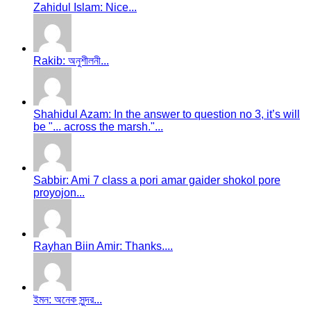
Zahidul Islam: Nice...
Rakib: অনুশীলনী...
Shahidul Azam: In the answer to question no 3, it’s will
be "... across the marsh."...
Sabbir: Ami 7 class a pori amar gaider shokol pore
proyojon...
Rayhan Biin Amir: Thanks....
ইমন: অনেক সুন্দর...