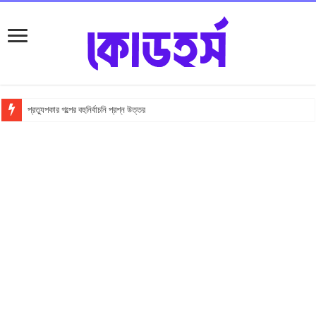
প্রত্যুপকার গল্পের বহুনির্বাচনি প্রশ্ন উত্তর