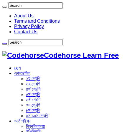
About Us
Terms and Conditions
Privacy Policy
Contact Us
Codehorse Learn Free
হোম
একাডেমিক
২য় শ্রেণি
৩য় শ্রেণি
৪র্থ শ্রেণি
৫ম শ্রেণি
৬ষ্ঠ শ্রেণি
৭ম শ্রেণি
৮ম শ্রেণি
৯ম-১০ম শ্রেণি
ভর্তি পরীক্ষা
বিশ্ববিদ্যালয়
ইঞ্জিনিয়ারিং