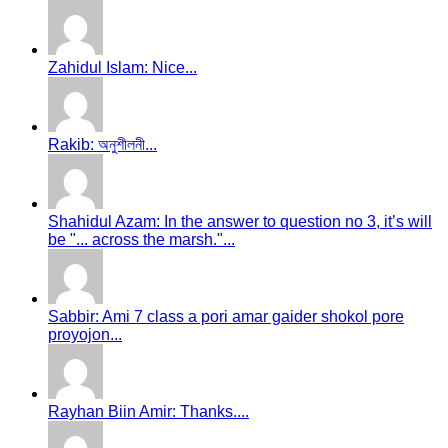
Zahidul Islam: Nice...
Rakib: অনুশীলনী...
Shahidul Azam: In the answer to question no 3, it’s will
be "... across the marsh."...
Sabbir: Ami 7 class a pori amar gaider shokol pore
proyojon...
Rayhan Biin Amir: Thanks....