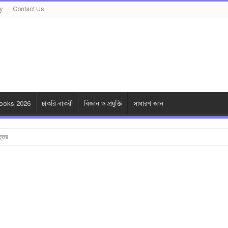
y
Contact Us
oks 2026
চাকরি-বাকরী
বিজ্ঞান ও প্রযুক্তি
সাধারণ জ্ঞান
ত্তর