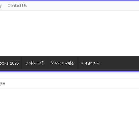
y
Contact Us
oks 2026
চাকরি-বাকরী
বিজ্ঞান ও প্রযুক্তি
সাধারণ জ্ঞান
ত্তর