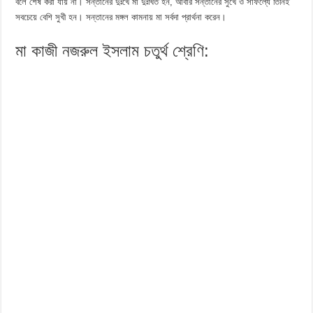
বলে শেষ করা যায় না। সন্তানের দুঃখে মা দুঃখিত হন, আবার সন্তানের সুখে ও সাফল্যে তিনিই
সবচেয়ে বেশি সুখী হন। সন্তানের মঙ্গল কামনায় মা সর্বদা প্রার্থনা করেন।
মা কাজী নজরুল ইসলাম চতুর্থ শ্রেণি: