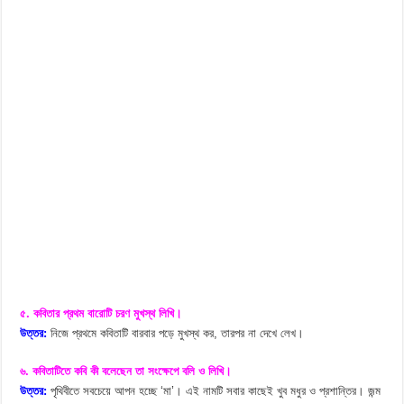
৫. কবিতার প্রথম বারোটি চরণ মুখস্থ লিখি।
উত্তর:
নিজে প্রথমে কবিতাটি বারবার পড়ে মুখস্থ কর, তারপর না দেখে লেখ।
৬. কবিতাটিতে কবি কী বলেছেন তা সংক্ষেপে বলি ও লিখি।
উত্তর:
পৃথিবীতে সবচেয়ে আপন হচ্ছে ‘মা’। এই নামটি সবার কাছেই খুব মধুর ও প্রশান্তির। জন্ম