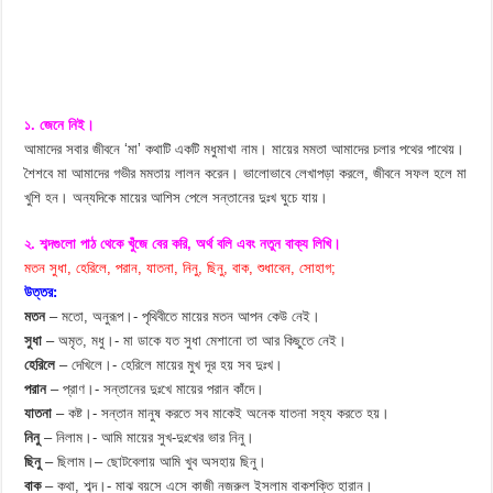
১. জেনে নিই।
আমাদের সবার জীবনে ‘মা’ কথাটি একটি মধুমাখা নাম। মায়ের মমতা আমাদের চলার পথের পাথেয়।
শৈশবে মা আমাদের গভীর মমতায় লালন করেন। ভালোভাবে লেখাপড়া করলে, জীবনে সফল হলে মা
খুশি হন। অন্যদিকে মায়ের আশিস পেলে সন্তানের দুঃখ ঘুচে যায়।
২. শব্দগুলো পাঠ থেকে খুঁজে বের করি, অর্থ বলি এবং নতুন বাক্য লিখি।
মতন সুধা, হেরিলে, পরান, যাতনা, নিনু, ছিনু, বাক, শুধাবেন, সোহাগ;
উত্তর:
মতন
– মতো, অনুরূপ।- পৃথিবীতে মায়ের মতন আপন কেউ নেই।
সুধা
– অমৃত, মধু।- মা ডাকে যত সুধা মেশানো তা আর কিছুতে নেই।
হেরিলে
– দেখিলে।- হেরিলে মায়ের মুখ দূর হয় সব দুঃখ।
পরান
– প্রাণ।- সন্তানের দুঃখে মায়ের পরান কাঁদে।
যাতনা
– কষ্ট।- সন্তান মানুষ করতে সব মাকেই অনেক যাতনা সহ্য করতে হয়।
নিনু
– নিলাম।- আমি মায়ের সুখ-দুঃখের ভার নিনু।
ছিনু
– ছিলাম।– ছোটবেলায় আমি খুব অসহায় ছিনু।
বাক
– কথা, শব্দ।- মাঝ বয়সে এসে কাজী নজরুল ইসলাম বাকশক্তি হারান।