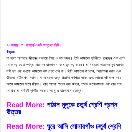
৭. আমার ‘মা’ সম্পর্কে একটি অনুচ্ছেদ লিখি।
উত্তর:
মা হলো আমাদের জীবনের সবচেয়ে প্রিয় ও আপনজন। তিনি আমাদের পৃথিবীতে এনেছেন এবং ছোট
থেকে বড় হওয়া পর্যন্ত আমাদের ভালোবাসা ও যত্নে বড় করেন। মা সবসময় আমাদের সুখ-দুঃখের
সঙ্গী হন এবং কখনো আমাদের কষ্ট পেতে দেন না। তিনি আমাদের খাওয়ান, পড়াশোনা করান এবং
জীবনের সঠিক পথ দেখান। মা আমাদের জন্য রাতদিন পরিশ্রম করেন এবং কোনো কষ্ট হলে সবার
আগে আমাদের পাশে দাঁড়ান। তাই আমরা মায়ের কথা শুনবো, তাকে ভালোবাসবো এবং তার যত্ন
নেবো। মা সত্যিই পৃথিবীর সবচেয়ে দয়ালু ও ভালোবাসার মানুষ।
Read More:
পাঠান মুলুকে চতুর্থ শ্রেণি প্রশ্ন
উত্তর
Read More:
ঘুরে আসি সোনারগাঁও চতুর্থ শ্রেণি