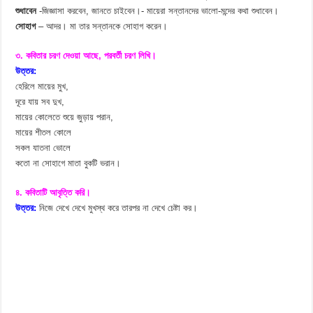
শুধাবেন
-জিজ্ঞাসা করবেন, জানতে চাইবেন।- মায়েরা সন্তানদের ভালো-মন্দের কথা শুধাবেন।
সোহাগ
– আদর। মা তার সন্তানকে সোহাগ করেন।
৩. কবিতার চরণ দেওয়া আছে, পরবর্তী চরণ লিখি।
উত্তর:
হেরিলে মায়ের মুখ,
দূরে যায় সব দুখ,
মায়ের কোলেতে শুয়ে জুড়ায় পরান,
মায়ের শীতল কোলে
সকল যাতনা ভোলে
কতো না সোহাগে মাতা বুকটি ভরান।
৪. কবিতাটি আবৃত্তি করি।
উত্তর:
নিজে দেখে দেখে মুখস্থ করে তারপর না দেখে চেষ্টা কর।