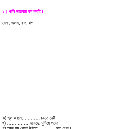
১। খালি জায়গায় শব্দ বসাই।
বেলা, অলস, রাত, রাগ;
ক) ভুল করলে…………করতে নেই।
খ) ……………হয়েছে, ঘুমিয়ে পড়ো।
গ) আজ ঘুম থেকে উঠতে…………হয়ে গেল।