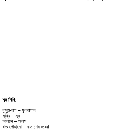
শব্দ শিখি:
কুসুম-বাগ – ফুলবাগান
সুয্যি – সূর্য
আলসে – অলস
রাত পোহানো – রাত শেষ হওয়া