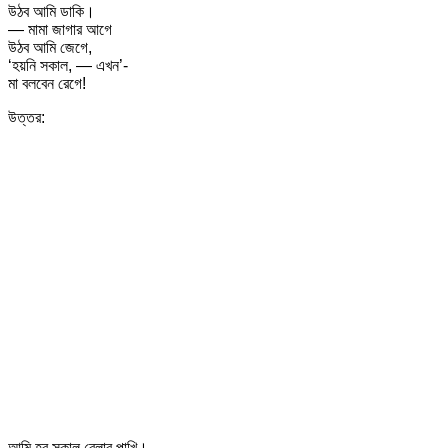
উঠব আমি ডাকি।
— মামা জাগার আগে
উঠব আমি জেগে,
‘হয়নি সকাল, — এখন’-
মা বলবেন রেগে!
উত্তর:
আমি হব সকাল বেলার পাখি।