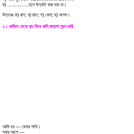
ঘ) …………..হলে উন্নতি করা যায় না।
উত্তরঃ ক) রাগ; খ) রাত; গ) বেলা; ঘ) অলস।
২। কবিতা থেকে শব্দ নিয়ে খালি জায়গা পূরণ করি
আমি হব — বেলার পাখি।
সবার আগে —