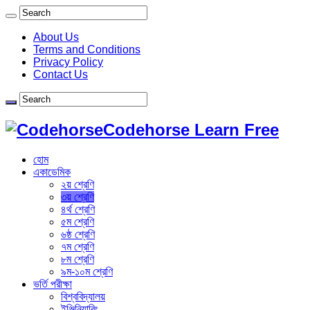
About Us
Terms and Conditions
Privacy Policy
Contact Us
Codehorse Learn Free
হোম
একাডেমিক
২য় শ্রেণি
৩য় শ্রেণি
৪র্থ শ্রেণি
৫ম শ্রেণি
৬ষ্ঠ শ্রেণি
৭ম শ্রেণি
৮ম শ্রেণি
৯ম-১০ম শ্রেণি
ভর্তি পরীক্ষা
বিশ্ববিদ্যালয়
ইঞ্জিনিয়ারিং