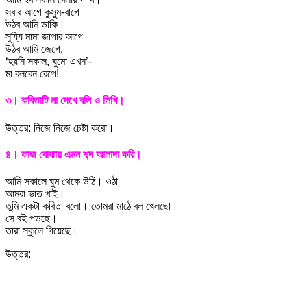
সবার আগে কুসুম-বাগে
উঠব আমি ডাকি।
সুয্যি মামা জাগার আগে
উঠব আমি জেগে,
‘হয়নি সকাল, ঘুমো এখন’-
মা বলবেন রেগে!
৩। কবিতাটি না দেখে বলি ও লিখি।
উত্তর: নিজে নিজে চেষ্টা করো।
৪। কাজ বোঝায় এমন শব্দ আলাদা করি।
আমি সকালে ঘুম থেকে উঠি। ওঠা
আমরা ভাত খাই।
তুমি একটা কবিতা বলো। তোমরা মাঠে বল খেলছো।
সে বই পড়ছে।
তারা স্কুলে গিয়েছে।
উত্তর: