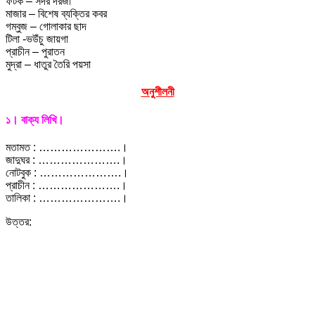
ফটক – সদর দরজা
মাজার – বিশেষ ব্যক্তির কবর
গম্বুজ – গোলাকার ছাদ
টিলা -ভউঁচু জায়গা
প্রাচীন – পুরাতন
মুদ্রা – ধাতুর তৈরি পয়সা
অনুশীলনী
১। বাক্য লিখি।
মতামত : ………………….।
জাদুঘর : ………………….।
নোটবুক : ………………….।
প্রাচীন : ………………….।
তালিকা : ………………….।
উত্তর: