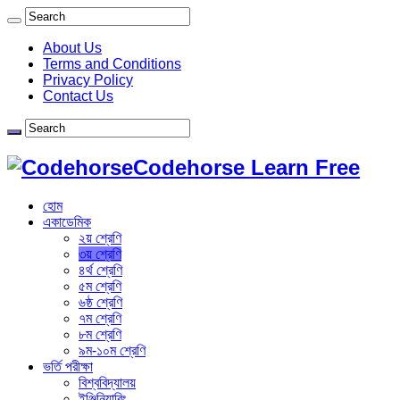
About Us
Terms and Conditions
Privacy Policy
Contact Us
Codehorse Learn Free
হোম
একাডেমিক
২য় শ্রেণি
৩য় শ্রেণি
৪র্থ শ্রেণি
৫ম শ্রেণি
৬ষ্ঠ শ্রেণি
৭ম শ্রেণি
৮ম শ্রেণি
৯ম-১০ম শ্রেণি
ভর্তি পরীক্ষা
বিশ্ববিদ্যালয়
ইঞ্জিনিয়ারিং