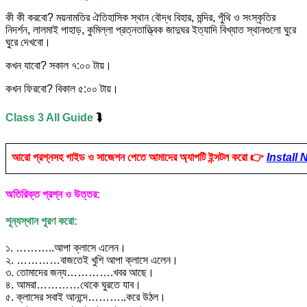
কী কী করবো? ময়নামতির ঐতিহাসিক স্থান বৌদ্ধ বিহার, মন্দির, পুঁথি ও সংস্কৃতির
নিদর্শন, লালমাই পাহাড়, কুমিল্লা প্রত্নতাত্ত্বিক জাদুঘর ইত্যাদি বিখ্যাত স্থানগুলো ঘুরে
ঘুরে দেখবো।
কখন যাবো? সকাল ৭:০০ টায়।
কখন ফিরবো? বিকাল ৫:০০ টায়।
Class 3 All Guide
⮯
আরো প্রশ্নসহ গাইড ও সাজেশন পেতে আমাদের অ্যাপটি ইন্সটল করো 👉
Install
অতিরিক্ত প্রশ্ন ও উত্তর:
শূন্যস্থান পূরণ করো:
১. ………..আপা ক্লাসে এলেন।
২. …………বাজতেই খুশি আপা ক্লাসে এলেন।
৩. তোমাদের জন্য………….খবর আছে।
৪. আমরা…………থেকে ঘুরতে যাব।
৫. ক্লাসের সবাই আনন্দে………..করে উঠল।