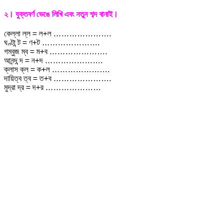
২। যুক্তবর্ণ ভেঙে লিখি এবং নতুন শব্দ বানাই।
কেল্লা ল্ল = ল+ল ………………….
ঘণ্টা ন্ট = ণ+ট ………………….
গম্বুজ ম্ব = ম+ব ………………….
আনন্দ ন্দ = ন+দ ………………….
ক্লাস ক্ল = ক+ল ………………….
দায়িত্ব ত্ব = ত+ব ………………….
মুদ্রা দ্র = দ+র …………………