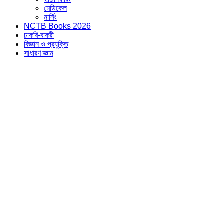
মেডিকেল
নার্সিং
NCTB Books 2026
চাকরি-বাকরী
বিজ্ঞান ও প্রযুক্তি
সাধারণ জ্ঞান