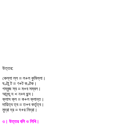
উত্তর:
কেল্লা ল্ল = ল+ল কুমিল্লা।
ঘণ্টা ন্ট = ণ+ট কণ্টক।
গম্বুজ স্ব = ম+ব সম্বল।
আনন্দ ন্দ < ন+দ ছন্দ।
ক্লাস ক্ল = ক+ল ক্লান্ত।
দায়িত্ব ত্ব = ত+ব কর্তৃত্ব।
মুদ্রা দ্র = দ+র নিদ্রা।
৩। উত্তর বলি ও লিখি।