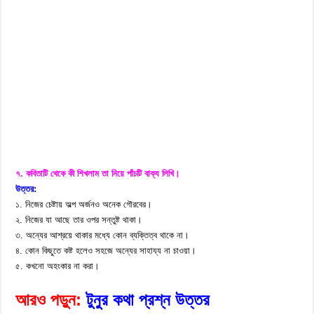
৭. কবিতাটি থেকে কী শিখলাম তা নিয়ে পাঁচটি বাক্য লিখি।
উত্তর:
১. নিজের চেষ্টায় অল্প অর্জনও অনেক গৌরবের।
২. নিজের যা আছে তার ওপর সন্তুষ্ট থাকা।
৩. অন্যের আশ্রয়ে থাকার মধ্যে কোন ব্যক্তিত্ব থাকে না।
৪. কোন কিছুতে কষ্ট হলেও সহজে অন্যের সাহায্য না চাওয়া।
৫. কখনো অহংকার না করা।
আরও পড়ুন:
টুনুর কথা প্রশ্ন উত্তর