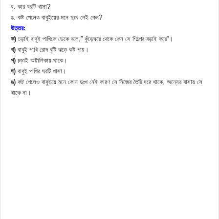
ঘ. কার ঘরটি খাসা?
ঙ. কষ্ট পেলেও বাবুইয়ের মনে দুঃখ নেই কেন?
উত্তর:
ক)
চড়াই বাবুই পাখিকে ডেকে বলে,” কুঁড়েঘরে থেকে কেন সে শিল্পের বড়াই করে”।
খ)
বাবুই পাখি রোদ বৃষ্টি ঝড়ে কষ্ট পায়।
গ)
চড়াই অট্টালিকায় থাকে।
ঘ)
বাবুই পাখির ঘরটি খাসা।
ঙ)
কষ্ট পেলেও বাবুইয়ে মনে কোন দুঃখ নেই কারণ সে নিজের তৈরি ঘরে থাকে, অন্যের বাসায় সে
থাকে না।