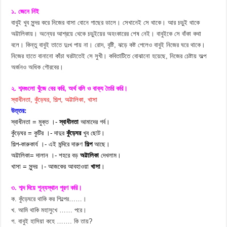
১. জেনে নিই
বাবুই খুব সুন্দর করে নিজের বাসা বোনে গাছের ডালে। সেখানেই সে থাকে। আর চড়ুই থাকে
অট্টালিকায়। অন্যের আশ্রয়ে থেকে চড়ুইয়ের অহংকারের শেষ নেই। বাবুইকে সে বাঁকা কথা
বলে। কিন্তু বাবুই তাতে দুঃখ পায় না। রোদ, বৃষ্টি, ঝড়ে কষ্ট পেলেও বাবুই নিজের ঘরে থাকে।
নিজের হাতে বানানো কাঁচা ঘরটাতেই সে সুখী। কবিতাটিতে বোঝানো হয়েছে, নিজের চেষ্টায় অল্প
অর্জনও অধিক গৌরবের।
২. শব্দগুলো খুঁজে বের করি, অর্থ বলি ও বাক্য তৈরি করি।
স্বাধীনতা, কুঁড়েঘর, শিল্প, অট্টালিকা, খাসা
উত্তর:
স্বাধীনতা = মুক্ত ।-
স্বাধীনতা
আমাদের গর্ব।
কুঁড়েঘর = কুটির ।- দাদুর
কুঁড়েঘর
খুব ছোট।
শিল্প-কারুকার্য ।- এই মন্দিরে দারুণ
শিল্প
আছে।
অট্টালিকা= দালান ।- শহরে বড়
অট্টালিকা
দেখলাম।
খাসা = সুন্দর ।- আজকের আবহাওয়া
খাসা
।
৩. শব্দ দিয়ে শূন্যস্থান পূরণ করি।
ক. কুঁড়েঘরে থাকি কর শিল্পের……।
খ. আমি থাকি মহাসুখে …… পরে।
গ. বাবুই হাসিয়া কহে ……. কি তায়?