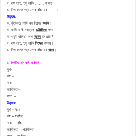
ঘ. কষ্ট পাই, তবু থাকি ……. বাসায়।
ঙ. নিজ হাতে গড়া মোর কাঁচা ঘর…….।
উত্তর:
ক. কুঁড়েঘরে থাকি কর শিল্পের
বড়াই
।
খ. আমি থাকি মহাসুখে
অট্টালিকা
পরে।
গ. বাবুই হাসিয়া কহে
সন্দেহ
কি তায়?
ঘ. কষ্ট পাই, তবু থাকি
নিজের
বাসায়।
ঙ. নিজ হাতে গড়া মোর কাঁচা ঘর
খাসা
।
৪. বিপরীত শব্দ বলি ও লিখি
সুখ-
কষ্ট –
পাকা –
স্বাধীনতা
–
খাসা –
উত্তর:
সুখ – দুঃখ
কষ্ট – স্বস্তি
পাকা – কাঁচা
স্বাধীনতা – পরাধীনতা