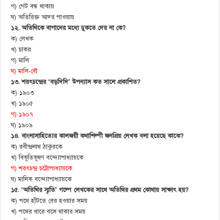
গ) গেট বন্ধ থাকায়
ঘ) অতিরিক্ত আদর পাওয়ায়
১২. অতিথিকে বাগানের মধ্যে ঢুকতে দেয় না কে?
ক) লেখক
খ) চাকর
গ) মালি
ঘ) মালি-বৌ
১৩. শরৎচন্দ্রের ‘বড়দিদি’ উপন্যাস কত সালে প্রকাশিত?
ক) ১৯০৩
খ) ১৯০৫
গ) ১৯০৭
ঘ) ১৯০৯
১৪. বাংলাসাহিত্যের কালজয়ী কথাশিল্পী জনপ্রিয় লেখক বলা হয়েছে কাকে?
ক) রবীন্দ্রনাথ ঠাকুরকে
খ) বিভূতিভূষণ বন্দ্যোপাধ্যায়কে
গ) শরৎচন্দ্র চট্টোপাধ্যায়কে
ঘ) মানিক বন্দ্যোপাধ্যায়কে
১৫. ‘অতিথির স্মৃতি’ গল্পে লেখকের সাথে অতিথির প্রথম কোথায় সাক্ষাৎ হয়?
ক) পথে হাঁটতে বের হওয়ার সময়
খ) পথের ধারে বসে থাকার সময়