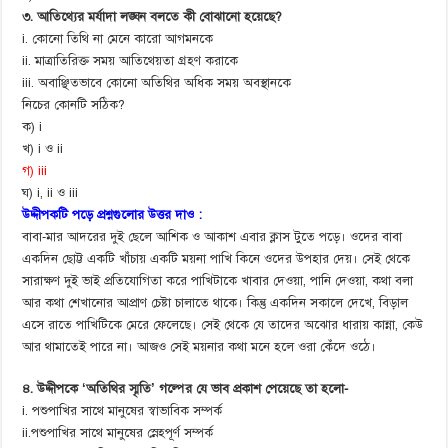
৩. আতিথ্যের মর্যাদা লঙ্ঘন বলতে কী বোঝানো হয়েছে?
i. কোনো তিথি না মেনে কারো আগমনকে
ii. মাত্রাতিরিক্ত সময় আতিথেয়তা গ্রহণ করাকে
iii. অবাঞ্ছিতভাবে কোনো অতিথির অধিক সময় অবস্থানকে
নিচের কোনটি সঠিক?
ক) i
খ) i ও ii
গ) iii
ঘ) i, ii ও iii
উদ্দীপকটি পড়ে প্রশ্নগুলোর উত্তর দাও :
বাবা-মার আদরের দুই ছেলে আশিক ও আকাশ এবার ক্লাস টুতে পড়ে। ওদের বাবা
একদিন ছোট্ট একটি খাঁচায় একটি ময়না পাখি কিনে ওদের উপহার দেয়। সেই থেকে
সারাক্ষণ দুই ভাই প্রতিযোগিতা করে পাখিটাকে খাবার দেওয়া, পানি দেওয়া, কথা বলা
আর কথা শেখানোর আপ্রাণ চেষ্টা চালাতে থাকে। কিন্তু একদিন সকালে দেখে, বিড়াল
এসে রাতে পাখিটিকে মেরে ফেলেছে। সেই থেকে যে তাদের অঝোর ধারায় কান্না, কেউ
আর থামাতেই পারে না। আজও সেই ময়নার কথা মনে হলে ওরা কেঁদে ওঠে।
৪. উদ্দীপকে ‘অতিথির স্মৃতি’ গল্পের যে ভাব প্রকাশ পেয়েছে তা হলো-
i. পশুপাখির সাথে মানুষের স্বাভাবিক সম্পর্ক
ii.পশুপাখির সাথে মানুষের স্নেহপূর্ণ সম্পর্ক