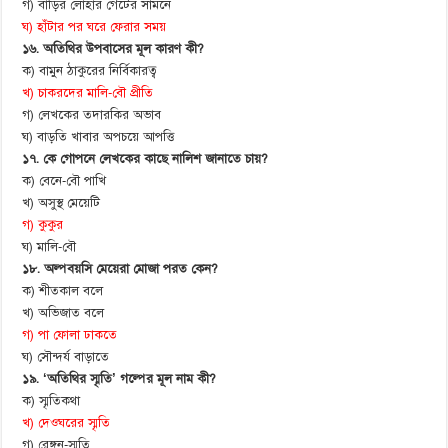
গ) বাড়ির লোহার গেটের সামনে
ঘ) হাঁটার পর ঘরে ফেরার সময়
১৬. অতিথির উপবাসের মূল কারণ কী?
ক) বামুন ঠাকুরের নির্বিকারত্ব
খ) চাকরদের মালি-বৌ প্রীতি
গ) লেখকের তদারকির অভাব
ঘ) বাড়তি খাবার অপচয়ে আপত্তি
১৭. কে গোপনে লেখকের কাছে নালিশ জানাতে চায়?
ক) বেনে-বৌ পাখি
খ) অসুস্থ মেয়েটি
গ) কুকুর
ঘ) মালি-বৌ
১৮. অল্পবয়সি মেয়েরা মোজা পরত কেন?
ক) শীতকাল বলে
খ) অভিজাত বলে
গ) পা ফোলা ঢাকতে
ঘ) সৌন্দর্য বাড়াতে
১৯. ‘অতিথির স্মৃতি’ গল্পের মূল নাম কী?
ক) স্মৃতিকথা
খ) দেওঘরের স্মৃতি
গ) রেঙ্গুন-স্মৃতি