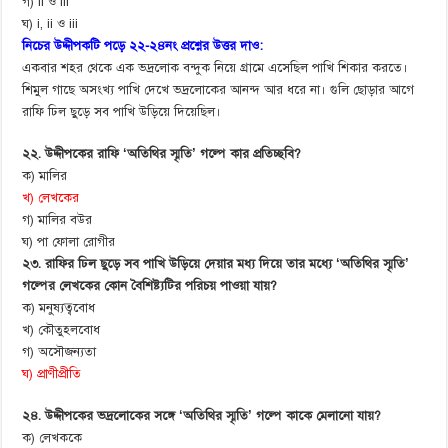
গ) ii ও iii
ঘ) i, ii ও iii
নিচের উদ্দীপকটি পড়ে ২২-২৪নং প্রশ্নের উত্তর দাও:
একবার শহর থেকে এক ভদ্রলোক বন্দুক নিয়ে গ্রামে এসেছিল পাখি শিকার করতে।
শিমুল গাছে অসংখ্য পাখি দেখে ভদ্রলোকের আনন্দ আর ধরে না। গুলি ছোড়ার আগে
রাফি ঢিল ছুড়ে সব পাখি উড়িয়ে দিয়েছিল।
২২. উদ্দীপকের রাফি ‘অতিথির স্মৃতি’ গল্পে কার প্রতিচ্ছবি?
ক) মালির
খ) লেখকের
গ) মালির বউর
ঘ) পা ফোলা রোগীর
২৩. রাফির ঢিল ছুড়ে সব পাখি উড়িয়ে দেয়ার মধ্য দিয়ে তার মধ্যে ‘অতিথির স্মৃতি’
গল্পের লেখকের কোন বৈশিষ্ট্যটির পরিচয় পাওয়া যায়?
ক) মনুষ্যত্ববোধ
খ) কৌতুহলবোধ
গ) অসৌজন্যতা
ঘ) প্রাণীপ্রীতি
২৪. উদ্দীপকের ভদ্রলোকের সঙ্গে ‘অতিথির স্মৃতি’ গল্পে কাকে মেলানো যায়?
ক) লেখককে