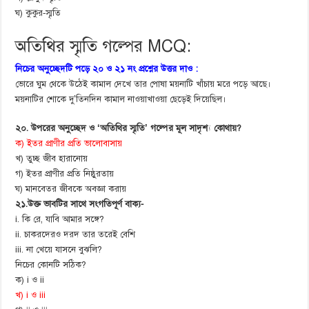
ঘ) কুকুর-স্মৃতি
অতিথির স্মৃতি গল্পের MCQ:
নিচের অনুচ্ছেদটি পড়ে ২০ ও ২১ নং প্রশ্নের উত্তর দাও :
ভোরে ঘুম থেকে উঠেই কামাল দেখে তার পোষা ময়নাটি খাঁচায় মরে পড়ে আছে।
ময়নাটির শোকে দু’তিনদিন কামাল নাওয়াখাওয়া ছেড়েই দিয়েছিল।
২০. উপরের অনুচ্ছেদ ও ‘অতিথির স্মৃতি’ গল্পের মূল সাদৃশ্য কোথায়?
ক) ইতর প্রাণীর প্রতি ভালোবাসায়
খ) তুচ্ছ জীব হারানোয়
গ) ইতর প্রাণীর প্রতি নিষ্ঠুরতায়
ঘ) মানবেতর জীবকে অবজ্ঞা করায়
২১.উক্ত ভাবটির সাথে সংগতিপূর্ণ বাক্য-
i. কি রে, যাবি আমার সঙ্গে?
ii. চাকরদেরও দরদ তার তরেই বেশি
iii. না খেয়ে যাসনে বুঝলি?
নিচের কোনটি সঠিক?
ক) i ও ii
খ) i ও iii