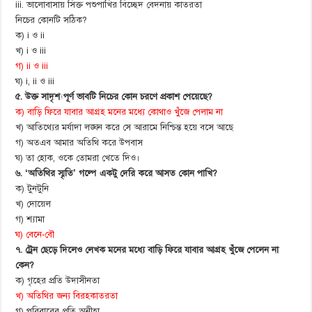
iii. ভালোবাসায় সিক্ত পশুপাখির বিচ্ছেদ বেদনায় কাতরতা
নিচের কোনটি সঠিক?
ক) i ও ii
খ) i ও iii
গ) ii ও iii
ঘ) i, ii ও iii
৫. উক্ত সাদৃশ্যপূর্ণ ভাবটি নিচের কোন চরণে প্রকাশ পেয়েছে?
ক) বাড়ি ফিরে যাবার আগ্রহ মনের মধ্যে কোথাও খুঁজে পেলাম না
খ) আতিথ্যের মর্যাদা লঙ্ঘন করে সে আরামে নিশ্চিন্ত হয়ে বসে আছে
গ) অতএব আমার অতিথি করে উপবাস
ঘ) তা হোক, ওকে তোমরা খেতে দিও।
৬. ‘অতিথির স্মৃতি’ গল্পে একটু দেরি করে আসত কোন পাখি?
ক) টুনটুনি
খ) দোয়েল
গ) শ্যামা
ঘ) বেনে-বৌ
৭. ট্রেন ছেড়ে দিলেও লেখক মনের মধ্যে বাড়ি ফিরে যাবার আগ্রহ খুঁজে পেলেন না
কেন?
ক) গৃহের প্রতি উদাসীনতা
খ) অতিথির জন্য বিরহকাতরতা
গ) পরিবারের প্রতি অনীহা