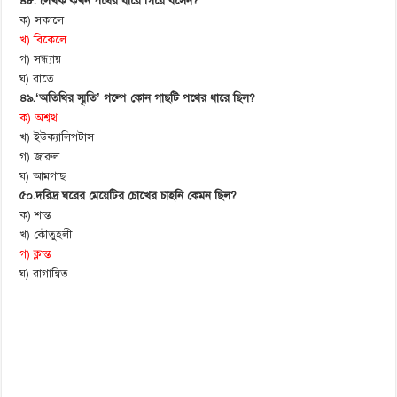
৪৮. লেখক কখন পথের ধারে গিয়ে বসেন?
ক) সকালে
খ) বিকেলে
গ) সন্ধ্যায়
ঘ) রাতে
৪৯.‘অতিথির স্মৃতি’ গল্পে কোন গাছটি পথের ধারে ছিল?
ক) অশ্বত্থ
খ) ইউক্যালিপটাস
গ) জারুল
ঘ) আমগাছ
৫০.দরিদ্র ঘরের মেয়েটির চোখের চাহনি কেমন ছিল?
ক) শান্ত
খ) কৌতুহলী
গ) ক্লান্ত
ঘ) রাগান্বিত