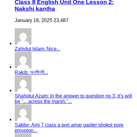
Class 8 English Unit One Lesson 2:
Nakshi kantha
January 18, 2025
23,487
Zahidul Islam: Nice...
Rakib: অনুশীলনী...
Shahidul Azam: In the answer to question no 3, it’s will
be "... across the marsh."...
Sabbir: Ami 7 class a pori amar gaider shokol pore
proyojon...