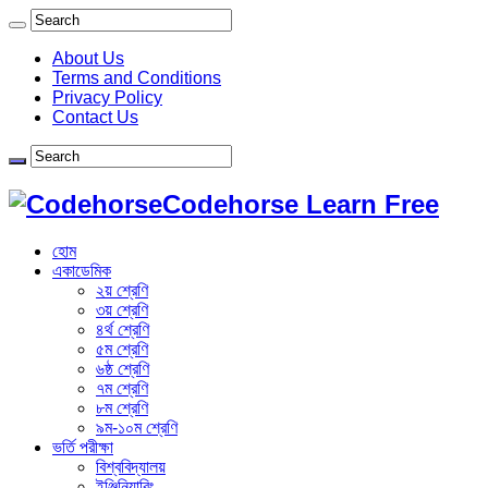
About Us
Terms and Conditions
Privacy Policy
Contact Us
Codehorse Learn Free
হোম
একাডেমিক
২য় শ্রেণি
৩য় শ্রেণি
৪র্থ শ্রেণি
৫ম শ্রেণি
৬ষ্ঠ শ্রেণি
৭ম শ্রেণি
৮ম শ্রেণি
৯ম-১০ম শ্রেণি
ভর্তি পরীক্ষা
বিশ্ববিদ্যালয়
ইঞ্জিনিয়ারিং