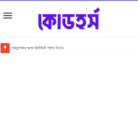
প্রত্যুপকার গল্পের বহুনির্বাচনি প্রশ্ন উত্তর