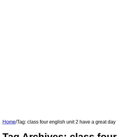
Home
/
Tag:
class four english unit 2 have a great day
Tag Archives:
class four