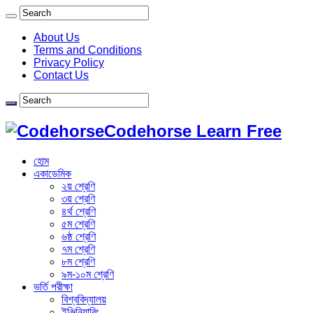
About Us
Terms and Conditions
Privacy Policy
Contact Us
Codehorse Learn Free
হোম
একাডেমিক
২য় শ্রেণি
৩য় শ্রেণি
৪র্থ শ্রেণি
৫ম শ্রেণি
৬ষ্ঠ শ্রেণি
৭ম শ্রেণি
৮ম শ্রেণি
৯ম-১০ম শ্রেণি
ভর্তি পরীক্ষা
বিশ্ববিদ্যালয়
ইঞ্জিনিয়ারিং