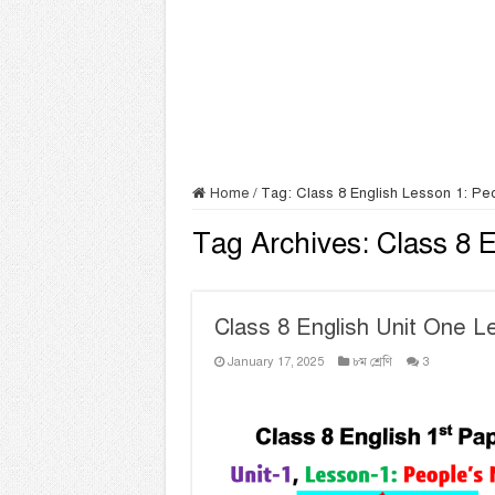
Home
/
Tag:
Class 8 English Lesson 1: Pe
Tag Archives:
Class 8 
Class 8 English Unit One L
January 17, 2025
৮ম শ্রেণি
3