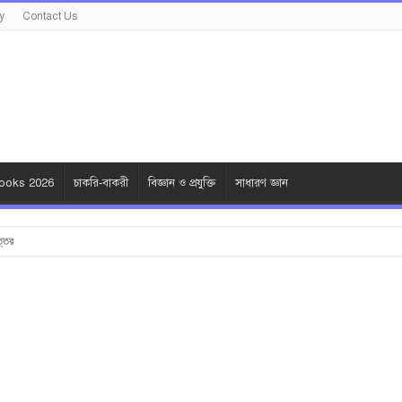
y
Contact Us
oks 2026
চাকরি-বাকরী
বিজ্ঞান ও প্রযুক্তি
সাধারণ জ্ঞান
ত্তর