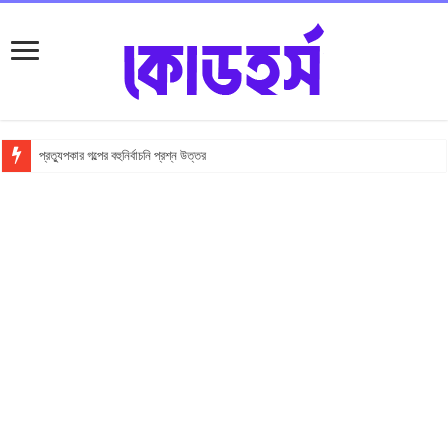
প্রত্যুপকার গল্পের বহুনির্বাচনি প্রশ্ন উত্তর