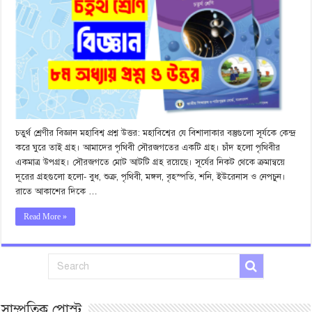
চতুর্থ শ্রেণীর বিজ্ঞান মহাবিশ্ব প্রশ্ন উত্তর: মহাবিশ্বের যে বিশালাকার বস্তুগুলো সূর্যকে কেন্দ্র
করে ঘুরে তাই গ্রহ। আমাদের পৃথিবী সৌরজগতের একটি গ্রহ। চাঁদ হলো পৃথিবীর
একমাত্র উপগ্রহ। সৌরজগতে মোট আটটি গ্রহ রয়েছে। সূর্যের নিকট থেকে ক্রমান্বয়ে
দূরের গ্রহগুলো হলো- বুধ, শুক্র, পৃথিবী, মঙ্গল, বৃহস্পতি, শনি, ইউরেনাস ও নেপচুন।
রাতে আকাশের দিকে …
Read More »
সাম্প্রতিক পোস্ট