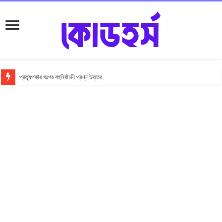
প্রত্যুপকার গল্পের বহুনির্বাচনি প্রশ্ন উত্তর